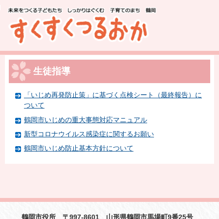
このページの本文へ移動
生徒指導
「いじめ再発防止策」に基づく点検シート（最終報告）に
ついて
鶴岡市いじめの重大事態対応マニュアル
新型コロナウイルス感染症に関するお願い
鶴岡市いじめ防止基本方針について
鶴岡市役所 〒997-8601 山形県鶴岡市馬場町9番25号