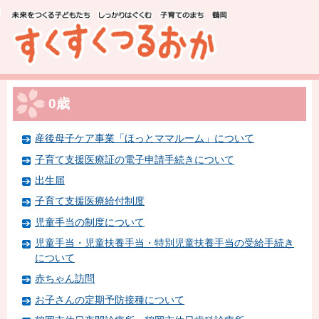
このページの本文へ移動
0歳
産後母子ケア事業「ほっとママルーム」について
子育て支援医療証の電子申請手続きについて
出生届
子育て支援医療給付制度
児童手当の制度について
児童手当・児童扶養手当・特別児童扶養手当の受給手続き
について
赤ちゃん訪問
お子さんの定期予防接種について