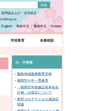
音声読み上げ・文字拡大
multilingual
English
簡体中文
繁体中文
Korean
ト
学校教育
各種相談
小・中学校
藤島地域義務教育学校
鶴岡型小中一貫教育
「鶴岡市学校施設長寿命化
計画」の改定について
新型コロナウイルス感染症
関連
教育ICT（GIGAスクール構