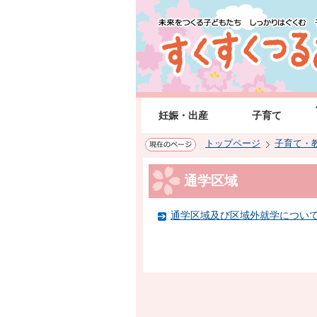
このページの本文へ移動
妊娠・出産
子育て
トップページ
子育て・
通学区域
通学区域及び区域外就学につい