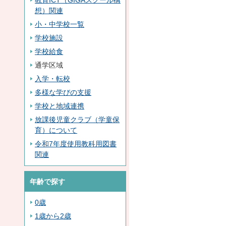
想）関連
小・中学校一覧
学校施設
学校給食
通学区域
入学・転校
多様な学びの支援
学校と地域連携
放課後児童クラブ（学童保
育）について
令和7年度使用教科用図書
関連
年齢で探す
0歳
1歳から2歳