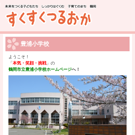
このページの本文へ移動
豊浦小学校
ようこそ！
「
本気・笑顔・挑戦
」の
鶴岡市立豊浦小学校ホームページ
へ！