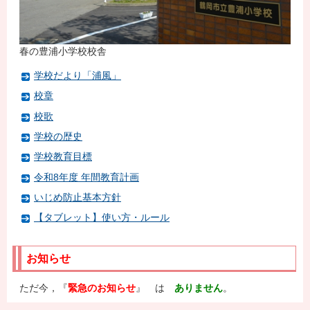
春の豊浦小学校校舎
学校だより「浦風」
校章
校歌
学校の歴史
学校教育目標
令和8年度 年間教育計画
いじめ防止基本方針
【タブレット】使い方・ルール
お知らせ
ただ今，『
緊急のお知らせ
』 は
ありません
。