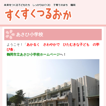
このページの本文へ移動
あさひ小学校
ようこそ！「
あかるく さわやかで ひたむきな子ども の
学
び舎
」
鶴岡市立あさひ小学校ホームページ
へ！