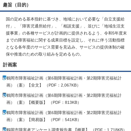
趣旨（目的）
国の定める基本指針に基づき、地域において必要な「自立支援給
付」、「障害児通所給付」、「相談支援」、並びに「地域生活支
援事業」の各種サービスが計画的に提供されるよう、令和5年度末
までの障害福祉に関する成果目標を設定し、それに伴う活動指標
となる各年度のサービス需要を見込み、サービスの提供体制の確
保や推進のための取り組みを定めるもの。
計画案
鶴岡市障害福祉計画（第6期障害福祉計画・第2期障害児福祉計
画）（案）【全文】 （PDF：2,067KB）
鶴岡市障害福祉計画（第6期障害福祉計画・第2期障害児福祉計
画）（案）【概要版】 （PDF：813KB）
鶴岡市障害福祉計画（第6期障害福祉計画・第2期障害児福祉計
画）（案）【簡易版】 （PDF：541KB）
鶴岡市障害者アンケート調査報告書 【概要】 （PDF：1,718KB）