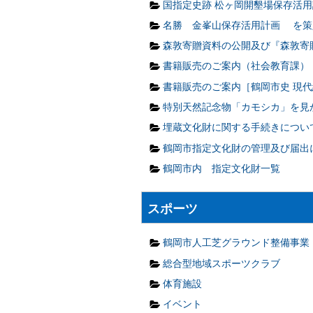
国指定史跡 松ヶ岡開墾場保存活用
名勝 金峯山保存活用計画 を策
森敦寄贈資料の公開及び『森敦寄
書籍販売のご案内（社会教育課）
書籍販売のご案内［鶴岡市史 現代
特別天然記念物「カモシカ」を見
埋蔵文化財に関する手続きについ
鶴岡市指定文化財の管理及び届出
鶴岡市内 指定文化財一覧
スポーツ
鶴岡市人工芝グラウンド整備事業
総合型地域スポーツクラブ
体育施設
イベント