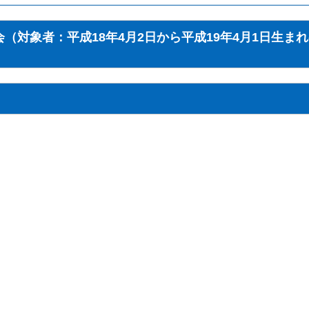
2026年7月23日
令和8年度第43回温海文化祭でステージ発表や作品
をしませんか
（対象者：平成18年4月2日から平成19年4月1日生ま