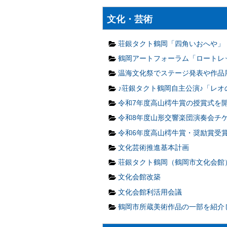
文化・芸術
荘銀タクト鶴岡「四角いおへや」
鶴岡アートフォーラム「ロートレ
温海文化祭でステージ発表や作品
♪荘銀タクト鶴岡自主公演♪「レオの小さな
令和7年度高山樗牛賞の授賞式を
令和8年度山形交響楽団演奏会チ
令和6年度高山樗牛賞・奨励賞受
文化芸術推進基本計画
荘銀タクト鶴岡（鶴岡市文化会館
文化会館改築
文化会館利活用会議
鶴岡市所蔵美術作品の一部を紹介