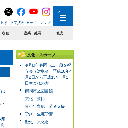
上げ・文字拡大
サイトマップ
税金
産業・経済
観光
文化・スポーツ
令和9年鶴岡市二十歳を祝
う会（対象者：平成18年4
月2日から平成19年4月1
日生まれの方）
鶴岡市立図書館
「は
文化・芸術
月2
青少年育成・若者支援
学び・生涯学習
お知
歴史・文化財
一覧