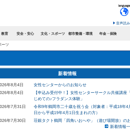
このページの本文へ移動
音声読み
・教育
安全・安心
文化・スポーツ
都市整備・環境
年金・保険
ポーツ
新着情報
2026年8月4日
女性センターからのお知らせ
2026年8月4日
【申込み受付中！】女性センターサークル共催講座
じめての♪フラダンス体験」
2026年7月31日
令和9年鶴岡市二十歳を祝う会（対象者：平成18年4
日から平成19年4月1日生まれの方）
2026年7月30日
荘銀タクト鶴岡「四角いおへや」（遊び場開放）の
らせ
新着情報