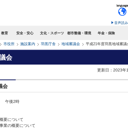
このページの本文へ移動
音声読み
・教育
安全・安心
文化・スポーツ
都市整備・環境
年金・保険
市役所
施設案内
羽黒庁舎
地域審議会
平成21年度羽黒地域審議
審議会
更新日：2023年
議会
） 午後2時
要について
業の概要について