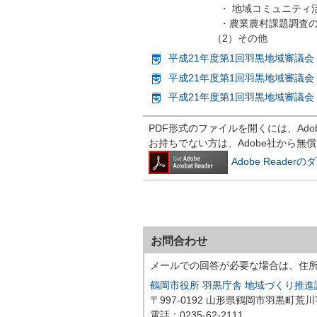
・ 地域コミュニティ活性化
・農業農村課題調査の実
（2）その他
平成21年度第1回羽黒地域審議会 
平成21年度第1回羽黒地域審議会 
平成21年度第1回羽黒地域審議会 
PDF形式のファイルを開くには、Adobe R
お持ちでない方は、Adobe社から無
Adobe Reade
お問合わせ
メールでの回答が必要な場合は、住
鶴岡市役所 羽黒庁舎 地域づくり推
〒997-0192 山形県鶴岡市羽黒町荒
電話：0235-62-2111