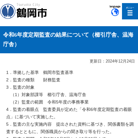
このページの本文へ移動
令和6年度定期監査の結果について（櫛引庁舎、温海
庁舎）
更新日：2024年12月24日
1．準拠した基準 鶴岡市監査基準
2．監査の種類 財務監査
3．監査の対象
（1）対象部課等 櫛引庁舎、温海庁舎
（2）監査の範囲 令和5年度の事務事業
4．監査の着眼点 監査委員が定めた「令和6年度定期監査の着眼
点」に基づいて実施した。
5．監査の主な実施内容 提出された資料に基づき、関係書類を調
査するとともに、関係職員からの聞き取り等を行った。