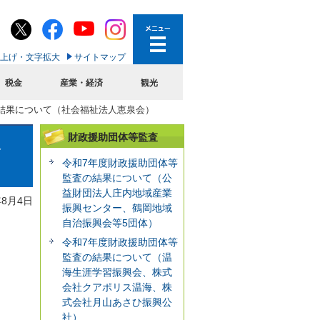
上げ・文字拡大
サイトマップ
税金
産業・経済
観光
結果について（社会福祉法人恵泉会）
財政援助団体等監査
泉
令和7年度財政援助団体等
監査の結果について（公
益財団法人庄内地域産業
年8月4日
振興センター、鶴岡地域
自治振興会等5団体）
令和7年度財政援助団体等
監査の結果について（温
海生涯学習振興会、株式
会社クアポリス温海、株
式会社月山あさひ振興公
社）