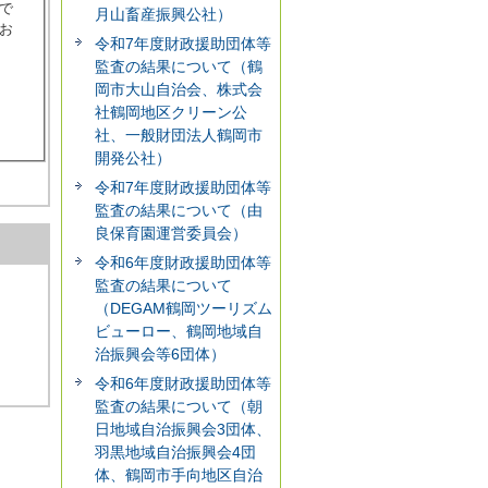
で
月山畜産振興公社）
お
令和7年度財政援助団体等
監査の結果について（鶴
岡市大山自治会、株式会
社鶴岡地区クリーン公
社、一般財団法人鶴岡市
開発公社）
令和7年度財政援助団体等
監査の結果について（由
良保育園運営委員会）
令和6年度財政援助団体等
監査の結果について
（DEGAM鶴岡ツーリズム
ビューロー、鶴岡地域自
治振興会等6団体）
令和6年度財政援助団体等
監査の結果について（朝
日地域自治振興会3団体、
羽黒地域自治振興会4団
体、鶴岡市手向地区自治