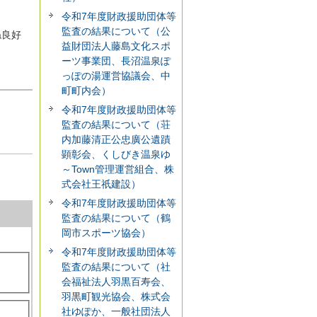
令和7年度財政援助団体等
監査の結果について（公
ね良好
益財団法人藤島文化スポ
ーツ事業団、長沼温泉ぽ
っぽの湯運営協議会、中
町町内会）
令和7年度財政援助団体等
監査の結果について（荘
内加藤清正公忠廣公遺蹟
顕彰会、くしびき温泉ゆ
～Town管理運営組合、株
式会社王祇建設）
令和7年度財政援助団体等
監査の結果について（鶴
岡市スポーツ協会）
令和7年度財政援助団体等
監査の結果について（社
会福祉法人羽黒百寿会、
羽黒町観光協会、株式会
社ゆぽか、一般社団法人