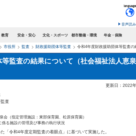
このページの本文へ移動
音声読み
・教育
安全・安心
文化・スポーツ
都市整備・環境
年金・保険
市役所
監査
財政援助団体等監査
令和4年度財政援助団体等監査の
体等監査の結果について（社会福祉法人恵
更新日：2022
準
監査
泉会（指定管理施設：東部保育園、松原保育園）
に係る施設の管理及び事務の執行状況
た「令和4年度定期監査の着眼点」に基づいて実施した。