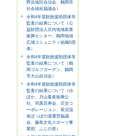
野浜地区自治会、鶴岡市
社会福祉協議会）
令和4年度財政援助団体等
監査の結果について（公
益財団法人庄内地域産業
振興センター、鶴岡地域
広域コミュニティ組織5団
体）
令和4年度財政援助団体等
監査の結果について（鶴
岡ゴルフガーデン、鶴岡
市大山自治会）
令和4年度財政援助団体等
監査の結果について（ゆ
ぽか、月山畜産振興公
社、羽黒百寿会、庄交コ
ーポレーション、長沼温
泉ぽっぽの湯運営協議
会、藤島文化スポーツ事
業団、ふじの里）