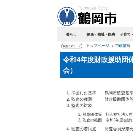
暮らし
健康・福祉・医療
子育て
トップページ
市政情報
令和4年度財政援助団
会）
準拠した基準 鶴岡市監査基
監査の種類 財政援助団体等
監査の対象
対象団体等 社会福祉法人恵
監査の範囲 令和3年度会計
監査の着眼点 監査委員が定め