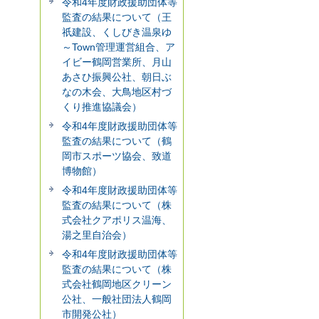
令和4年度財政援助団体等
監査の結果について（王
祇建設、くしびき温泉ゆ
～Town管理運営組合、ア
イビー鶴岡営業所、月山
あさひ振興公社、朝日ぶ
なの木会、大鳥地区村づ
くり推進協議会）
令和4年度財政援助団体等
監査の結果について（鶴
岡市スポーツ協会、致道
博物館）
令和4年度財政援助団体等
監査の結果について（株
式会社クアポリス温海、
湯之里自治会）
令和4年度財政援助団体等
監査の結果について（株
式会社鶴岡地区クリーン
公社、一般社団法人鶴岡
市開発公社）