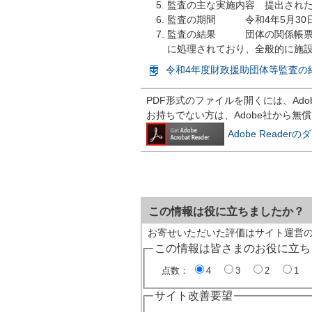
監査の主な実施内容 提出され
監査の期間 令和4年5月30日
監査の結果 団体の関係帳票の
に処理されており、全般的に施
令和4年度財政援助団体等監査の結
PDF形式のファイルを開くには、Adobe R
お持ちでない方は、Adobe社から無
Adobe Reade
この情報は役に立ちましたか？
お寄せいただいた評価はサイト運営
この情報は皆さまのお役に立ち
点数：
4
3
2
1
サイト改善要望