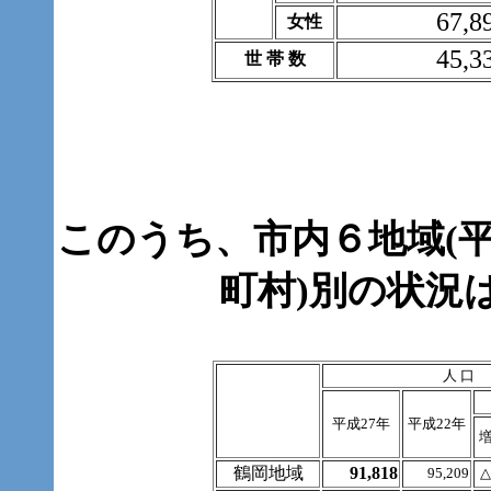
67,8
女性
45,3
世 帯 数
このうち、市内６地域(平
町村)別の状況
人 口
平成27年
平成22年
鶴岡地域
91,818
95,209
△