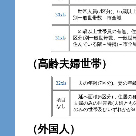
世帯人員(7区分)、65歳以
30xls
別一般世帯数－市全域
65歳以上世帯員の有無、住居
31xl
s
区分)別一般世帯数、一般世帯
住んでいる階－特掲)－市全
（高齢夫婦世帯）
32xls
夫の年齢(7区分)、妻の年
延べ面積(6区分)，住居の種
項目
夫婦のみの世帯数(夫婦とも
なし
のみの世帯及びいずれかが6
（外国人）