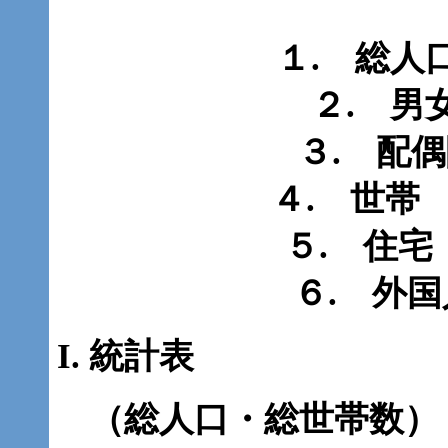
１.
２. 男
３.
４.
５.
６.
統計表
（総人口・総世帯数）