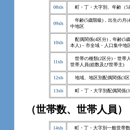
08xls
町・丁・大字別、年齢（5
年齢(5歳階級)，出生の月(
09xls
中地区
配偶関係(4区分)，年齢(5
10xls
本人)－市全域・人口集中地
世帯の種類(2区分)・世帯人員
11xls
世帯人員(総数及び世帯主)
12xls
地域、地区別配偶関係(3区
13xls
町・丁・大字別配偶関係(3
（世帯数、世帯人員）
14xls
町・丁・大字別一般世帯数(平