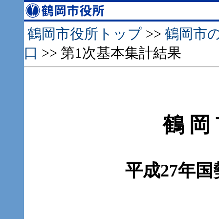
鶴岡市役所トップ
>>
鶴岡市
口
>> 第1次基本集計結果
鶴 岡 
平成27年