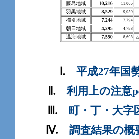
藤島地域
10,216
11,065
羽黒地域
8,529
9,059
櫛引地域
7,244
7,794
朝日地域
4,295
4,798
温海地域
7,550
8,698
△
Ⅰ.
平成27年
Ⅱ.
利用上
Ⅲ.
町・丁・大
Ⅳ.
調査結