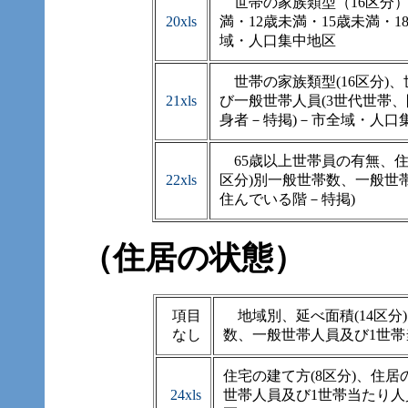
世帯の家族類型（16区分）、
20xls
満・12歳未満・15歳未満・
域・人口集中地区
世帯の家族類型(16区分)、
21xls
び一般世帯人員(3世代世帯
身者－特掲)－市全域・人口
65歳以上世帯員の有無、住居
22xls
区分)別一般世帯数、一般世
住んでいる階－特掲)
（住居の状態）
項目
地域別、延べ面積(14区分
なし
数、一般世帯人員及び1世
住宅の建て方(8区分)、住居
24xls
世帯人員及び1世帯当たり人