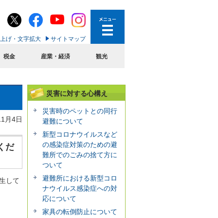
上げ・文字拡大
サイトマップ
税金
産業・経済
観光
災害に対する心構え
災害時のペットとの同行
11月4日
避難について
新型コロナウイルスなど
の感染症対策のための避
くだ
難所でのごみの捨て方に
ついて
避難所における新型コロ
生して
ナウイルス感染症への対
応について
家具の転倒防止について