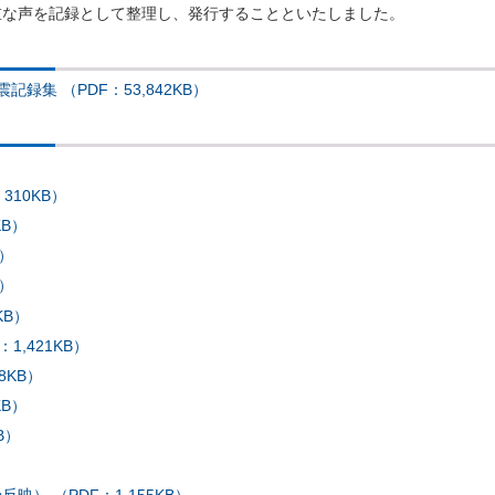
重な声を記録として整理し、発行することといたしました。
録集 （PDF：53,842KB）
310KB）
KB）
B）
B）
KB）
1,421KB）
8KB）
KB）
B）
） （PDF：1,155KB）