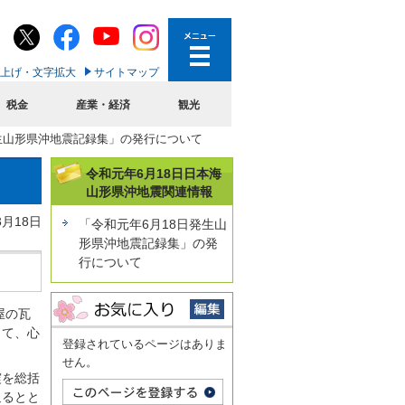
上げ・文字拡大
サイトマップ
税金
産業・経済
観光
発生山形県沖地震記録集」の発行について
令和元年6月18日日本海
山形県沖地震関連情報
3月18日
「令和元年6月18日発生山
形県沖地震記録集」の発
行について
屋の瓦
して、心
登録されているページはありま
せん。
震を総括
返るとと