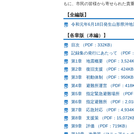
もに、市民の皆様から寄せられた貴
【全編版】
令和元年6月18日発生山形県沖地震記
【各章版（本編）】
目次 （PDF：332KB）
記録集の発行にあたって （PDF：
第1章 地震概要 （PDF：3,524
第2章 復旧支援 （PDF：424K
第3章 初動体制 （PDF：950K
第4章 避難所運営 （PDF：418
第5章 指定緊急避難場所 （PDF：
第6章 指定避難所 （PDF：2,01
第7章 応急対応 （PDF：4,934
第8章 支援策 （PDF：15,072K
第9章 評価 （PDF：719KB）
第10章 改善策（マニュアルへの反映