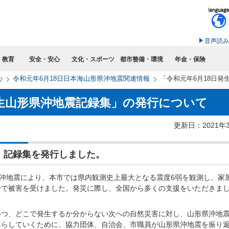
このページの本文へ移動
音声読み
・教育
安全・安心
文化・スポーツ
都市整備・環境
年金・保険
心
令和元年6月18日日本海山形県沖地震関連情報
「令和元年6月18日
発生山形県沖地震記録集」の発行について
更新日：2021年
、記録集を発行しました。
沖地震により、本市では県内観測史上最大となる震度6弱を観測し、家
野で被害を受けました。発災に際し、全国から多くの支援をいただきま
つ、どこで発生するか分からない次への自然災害に対し、山形県沖地
暮らしていくために、協力団体、自治会、市職員が山形県沖地震を振り