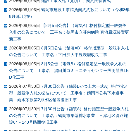
2026年08月06日
建設工事入札（見積）、契約関係書式
2026年08月06日
鶴岡市建設工事請負契約約款について（令和8年
8月6日現在）
2026年08月05日
【8月5日公告】（電気A）格付指定型一般競争
入札の公告について 工事名：鶴岡市立荘内病院 直流電源装置更
新工事
2026年08月05日
8月5日公告（舗装AB）格付指定型一般競争入札
の公告について 工事名：下田沢大平線表層改良工事
2026年08月05日
8月5公告（電気B）格付指定型一般競争入札の
公告について 工事名：湯田川コミュニティセンター照明器具LE
D化工事
2026年07月30日
7月30日公告（舗装Bかつ土木一式A）格付指定
型一般競争入札の公告について 工事名：鶴岡市公共下水道事
業 雨水茅原第2排水区舗装復旧工事
2026年07月30日
7月30日公告（舗装A）格付指定型一般競争入札
の公告について 工事名：鶴岡市集落排水事業 三瀬地区管路施
設64～140号路面復旧工事