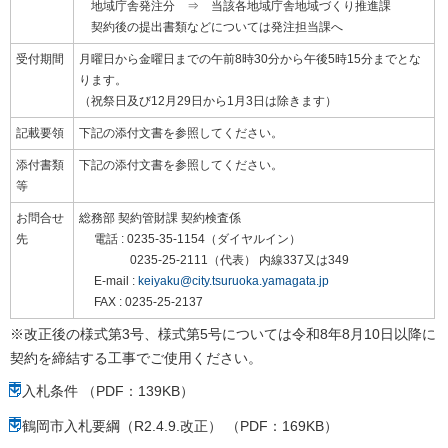
地域庁舎発注分 ⇒ 当該各地域庁舎地域づくり推進課
契約後の提出書類などについては発注担当課へ
受付期間
月曜日から金曜日までの午前8時30分から午後5時15分までとな
ります。
（祝祭日及び12月29日から1月3日は除きます）
記載要領
下記の添付文書を参照してください。
添付書類
下記の添付文書を参照してください。
等
お問合せ
総務部 契約管財課 契約検査係
先
電話 : 0235-35-1154（ダイヤルイン）
0235-25-2111（代表） 内線337又は349
E-mail :
keiyaku@city.tsuruoka.yamagata.jp
FAX : 0235-25-2137
※改正後の様式第3号、様式第5号については令和8年8月10日以降に
契約を締結する工事でご使用ください。
入札条件 （PDF：139KB）
鶴岡市入札要綱（R2.4.9.改正） （PDF：169KB）