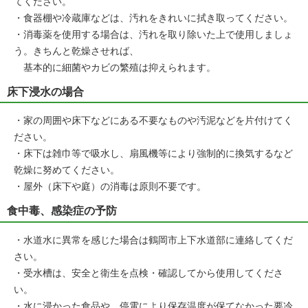
てください。
・食器棚や冷蔵庫などは、汚れをきれいに拭き取ってください。
・消毒薬を使用する場合は、汚れを取り除いた上で使用しましょ
う。きちんと乾燥させれば、
基本的に細菌やカビの繁殖は抑えられます。
床下浸水の場合
・家の周囲や床下などにある不要なものや汚泥などを片付けてく
ださい。
・床下は雑巾等で吸水し、扇風機等により強制的に換気するなど
乾燥に努めてください。
・屋外（床下や庭）の消毒は原則不要です。
食中毒、感染症の予防
・水道水に異常を感じた場合は鶴岡市上下水道部に連絡してくだ
さい。
・受水槽は、安全と衛生を点検・確認してから使用してくださ
い。
・水に浸かった食品や、停電により保存温度が保てなかった要冷