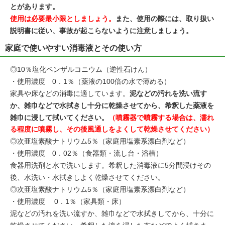
とがあります。
使用は必要最小限としましょう。
また、使用の際には、取り扱い
説明書に従い、事故が起こらないように注意しましょう。
家庭で使いやすい消毒液とその使い方
◎10％塩化ベンザルコニウム（逆性石けん）
・使用濃度 0．1％（薬液の100倍の水で薄める）
家具や床などの消毒に適しています。
泥などの汚れを洗い流す
か、雑巾などで水拭きし十分に乾燥させてから、希釈した薬液を
雑巾に浸して拭いてください。
（噴霧器で噴霧する場合は、濡れ
る程度に噴霧し、その後風通しをよくして乾燥させてください）
◎次亜塩素酸ナトリウム5％（家庭用塩素系漂白剤など）
・使用濃度 0．02％（食器類・流し台・浴槽）
食器用洗剤と水で洗いします。希釈した消毒液に5分間浸けその
後、水洗い・水拭きしよく乾燥させてください。
◎次亜塩素酸ナトリウム5％（家庭用塩素系漂白剤など）
・使用濃度 0．1％（家具類・床）
泥などの汚れを洗い流すか、雑巾などで水拭きしてから、十分に