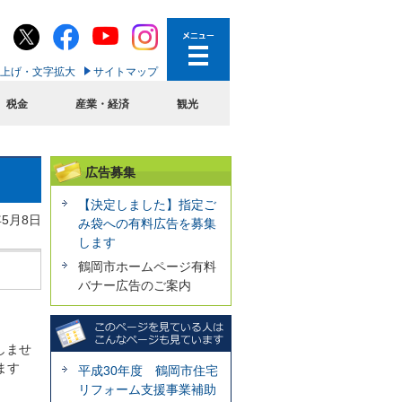
上げ・文字拡大
サイトマップ
税金
産業・経済
観光
広告募集
【決定しました】指定ご
年5月8日
み袋への有料広告を募集
します
鶴岡市ホームページ有料
バナー広告のご案内
しませ
ます
平成30年度 鶴岡市住宅
リフォーム支援事業補助