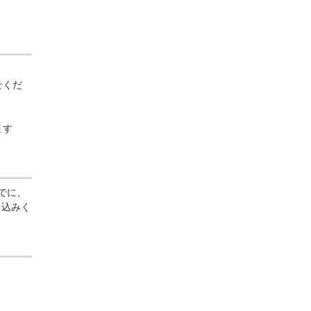
せくだ
ます
でに、
し込みく