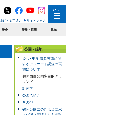
上げ・文字拡大
サイトマップ
税金
産業・経済
観光
公園・緑地
令和8年度 遊具整備に関
するアンケート調査の実
施について
鶴岡西部公園多目的グラ
ウンド
計画等
公園の紹介
その他
鶴岡公園二の丸広場に水
遊び場（床噴水）を開設