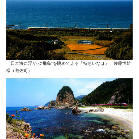
「日本海に浮かぶ“飛島”を眺めて走る「特急いなほ」」佐藤恒雄
様（遊佐町）