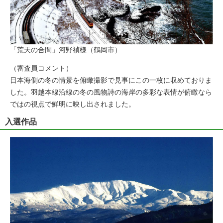
「荒天の合間」河野禎様（鶴岡市）
（審査員コメント）
日本海側の冬の情景を俯瞰撮影で見事にこの一枚に収めておりま
した。羽越本線沿線の冬の風物詩の海岸の多彩な表情が俯瞰なら
ではの視点で鮮明に映し出されました。
入選作品