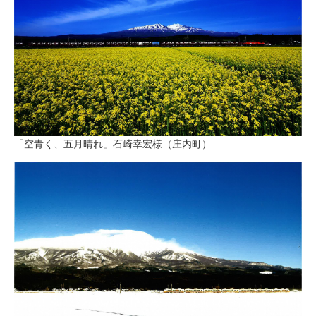
「空青く、五月晴れ」石崎幸宏様（庄内町）