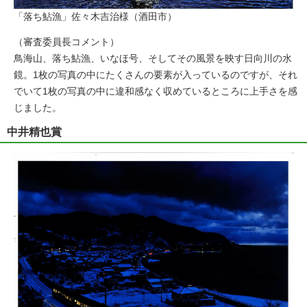
「落ち鮎漁」佐々木吉治様（酒田市）
（審査委員長コメント）
鳥海山、落ち鮎漁、いなほ号、そしてその風景を映す日向川の水
鏡。1枚の写真の中にたくさんの要素が入っているのですが、それ
でいて1枚の写真の中に違和感なく収めているところに上手さを感
じました。
中井精也賞