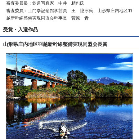
審査委員長：鉄道写真家 中井 精也氏
審査委員：土門拳記念館学芸員 王 憶冰氏、山形県庄内地区羽
越新幹線整備実現同盟会幹事長 菅原 青
受賞・入選作品
山形県庄内地区羽越新幹線整備実現同盟会長賞