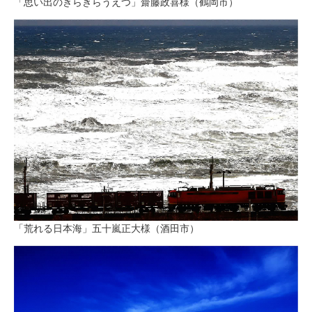
「思い出のきらきらうえつ」齋藤政喜様（鶴岡市）
「荒れる日本海」五十嵐正大様（酒田市）