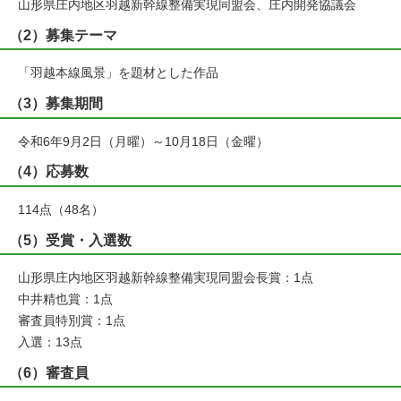
山形県庄内地区羽越新幹線整備実現同盟会、庄内開発協議会
（2）募集テーマ
「羽越本線風景」を題材とした作品
（3）募集期間
令和6年9月2日（月曜）～10月18日（金曜）
（4）応募数
114点（48名）
（5）受賞・入選数
山形県庄内地区羽越新幹線整備実現同盟会長賞：1点
中井精也賞：1点
審査員特別賞：1点
入選：13点
（6）審査員