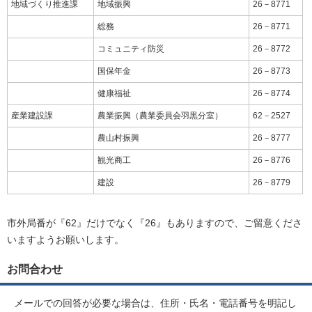
地域づくり推進課
地域振興
26－8771
総務
26－8771
コミュニティ防災
26－8772
国保年金
26－8773
健康福祉
26－8774
産業建設課
農業振興（農業委員会羽黒分室）
62－2527
農山村振興
26－8777
観光商工
26－8776
建設
26－8779
市外局番が『62』だけでなく『26』もありますので、ご留意くださ
いますようお願いします。
お問合わせ
メールでの回答が必要な場合は、住所・氏名・電話番号を明記し