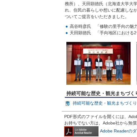
務所）、天田顕徳氏（北海道大学大
れ、住民の暮らしや想いに配慮しな
ついてご提言をいただきました。
高谷時彦氏 「修験の里手向の魅
天田顕徳氏 「手向地区における
持続可能な歴史・観光まちづく
持続可能な歴史・観光まちづくり推
PDF形式のファイルを開くには、Adobe R
お持ちでない方は、Adobe社から無
Adobe Reade