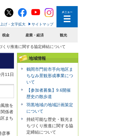
上げ・文字拡大
サイトマップ
税金
産業・経済
観光
づくり推進に関する協定締結について
地域情報
鶴岡市門前市手向地区ま
9月11日
ちなみ景観形成事業につ
いて
【参加者募集】9.6開催
歴史の散歩道
羽黒地域の地域計画策定
的風致を
について
、関係者
地区まち
持続可能な歴史・観光ま
ちづくり推進に関する協
定締結について
時彦事