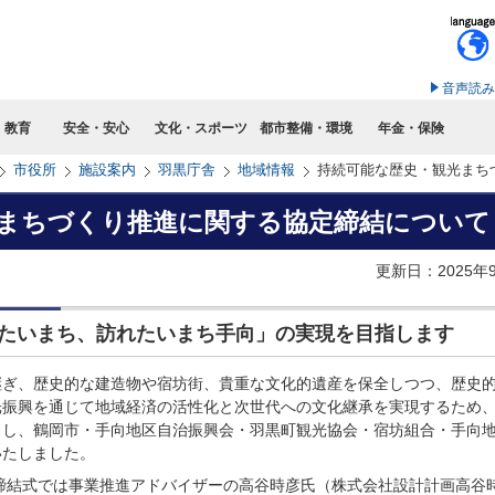
このページの本文へ移動
音声読み
・教育
安全・安心
文化・スポーツ
都市整備・環境
年金・保険
市役所
施設案内
羽黒庁舎
地域情報
持続可能な歴史・観光まち
まちづくり推進に関する協定締結について
更新日：2025年
たいまち、訪れたいまち手向」の実現を目指します
ぎ、歴史的な建造物や宿坊街、貴重な文化的遺産を保全しつつ、歴史
光振興を通じて地域経済の活性化と次世代への文化継承を実現するため
とし、鶴岡市・手向地区自治振興会・羽黒町観光協会・宿坊組合・手向
いたしました。
締結式では事業推進アドバイザーの高谷時彦氏（株式会社設計計画高谷