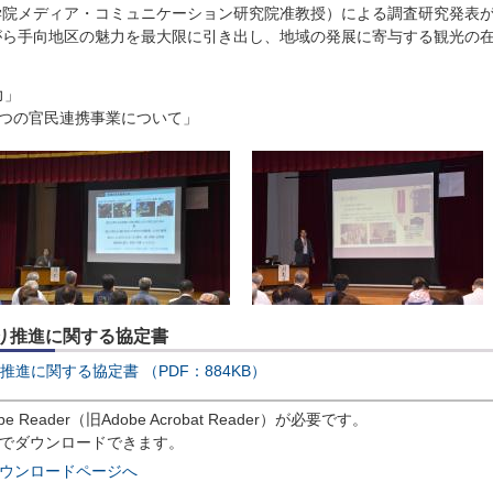
学院メディア・コミュニケーション研究院准教授）による調査研究発表
がら手向地区の魅力を最大限に引き出し、地域の発展に寄与する観光の
力」
2つの官民連携事業について」
り推進に関する協定書
進に関する協定書 （PDF：884KB）
eader（旧Adobe Acrobat Reader）が必要です。
償でダウンロードできます。
rのダウンロードページへ