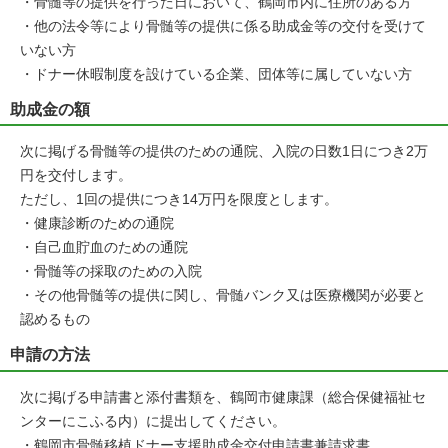
・骨髄等の提供を行った日において、鶴岡市内に住所のある方
・他の法令等により骨髄等の提供に係る助成金等の交付を受けて
いない方
・ドナー休暇制度を設けている企業、団体等に属していない方
助成金の額
次に掲げる骨髄等の提供のための通院、入院の日数1日につき2万
円を交付します。
ただし、1回の提供につき14万円を限度とします。
・健康診断のための通院
・自己血貯血のための通院
・骨髄等の採取のための入院
・その他骨髄等の提供に関し、骨髄バンク又は医療機関が必要と
認めるもの
申請の方法
次に掲げる申請書と添付書類を、鶴岡市健康課（総合保健福祉セ
ンターにこふる内）に提出してください。
・鶴岡市骨髄移植ドナー支援助成金交付申請書兼請求書