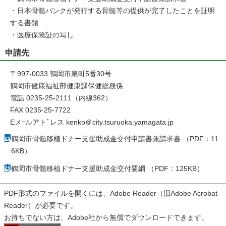
・日本骨髄バンクが発行する骨髄等の提供が完了したことを証明
する書類
・医療保険証の写し
申請先
〒997-0033 鶴岡市泉町5番30号
鶴岡市健康福祉部健康課保健総務係
電話 0235-25-2111（内線362）
FAX 0235-25-7722
Eメｰルアトﾞレス kenko＠city.tsuruoka.yamagata.jp
鶴岡市骨髄移植ドナー支援助成金交付申請書兼請求書 （PDF：11
6KB）
鶴岡市骨髄移植ドナー支援助成金交付要綱 （PDF：125KB）
PDF形式のファイルを開くには、Adobe Reader（旧Adobe Acrobat
Reader）が必要です。
お持ちでない方は、Adobe社から無償でダウンロードできます。