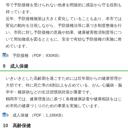
等で予防接種を受けられない他者を間接的に感染から守る役割も
持っています。
近年、予防接種施策は大きく変化していることもあり、本市では
変化の動向を注視しながら、予防接種法等に基づき制度整備を行
い、市民に対し予防接種の意義や効果、健康被害救済制度等につ
いて周知徹底を図るとともに、安全で有効な予防接種の実施に努
めています。
8 予防接種 （PDF：930KB）
9 成人保健
いきいきとした高齢期を過ごすためには壮年期からの健康管理が
大切です。特に死亡率の6割以上を占めている、がん･心臓病・脳
卒中・糖尿病などの生活習慣病対策が重要です。
鶴岡市では、健康増進法に基づく各種健康診査や健康相談をはじ
め市民の健康づくりのための事業を実施しています。
9 成人保健 （PDF：1,186KB）
10 高齢保健