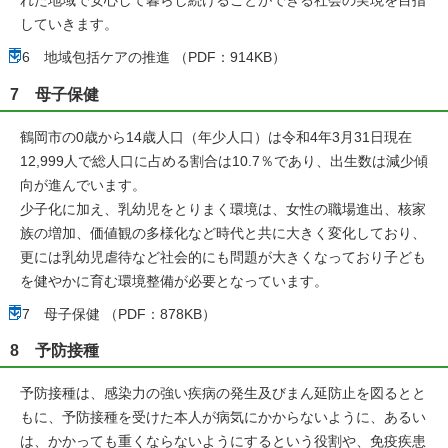
れた地域で安心して暮らし続けることができる社会の実現を目指
していきます。
6 地域包括ケアの推進 （PDF：914KB）
7 母子保健
鶴岡市の0歳から14歳人口（年少人口）は令和4年3月31日現在
12,999人で総人口に占める割合は10.7％であり、出生数は減少傾
向が進んでいます。
少子化に加え、乳幼児をとりまく環境は、女性の職場進出、核家
族の増加、価値観の多様化など時代と共に大きく変化しており、
更には乳幼児虐待など社会的にも問題が大きくなっており子ども
を健やかに育む環境整備が必要となっています。
7 母子保健 （PDF：878KB）
8 予防接種
予防接種は、感染力の強い疾病の発生及びまん延防止を図るとと
もに、予防接種を受けた本人が病気にかからないように、あるい
は、かかっても重くならないようにするという役割や、免疫疾患