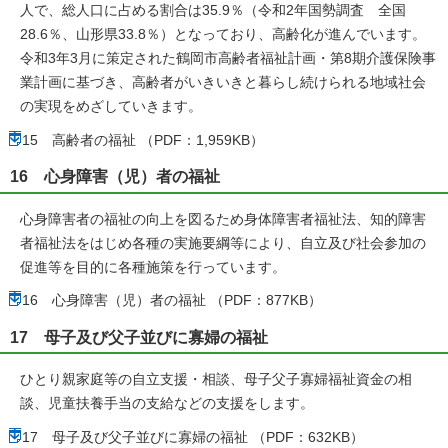
人で、総人口に占める割合は35.9％（令和2年国勢調査 全国
28.6％、山形県33.8％）となっており、高齢化が進んでいます。
令和3年3月に策定された鶴岡市高齢者福祉計画・第8期介護保険事
業計画に基づき、高齢者がいきいきと暮らし続けられる地域社会
の実現をめざしていきます。
15 高齢者の福祉 （PDF：1,959KB）
16 心身障害（児）者の福祉
心身障害者の福祉の向上を図るため身体障害者福祉法、知的障害
者福祉法をはじめ各種の実施要綱等により、自立及び社会参加の
促進等を目的に各種施策を行っています。
16 心身障害（児）者の福祉 （PDF：877KB）
17 母子及び父子並びに寡婦の福祉
ひとり親家庭等の自立支援・相談、母子父子寡婦福祉資金の相
談、児童扶養手当の支給などの支援をします。
17 母子及び父子並びに寡婦の福祉 （PDF：632KB）