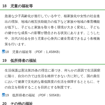
18 児童の福祉等
急速な少子高齢化が進行している中で、核家族化や女性の社会進
出の増加、地域の相互扶助能力の低下など家族や地域の養育機能
が低下し、子どもと家族を取り巻く環境が大きく変化し、子ども
の健やかな成長への影響が懸念される状況にあります。こうした
中、次代の社会を担う児童が心身共に健全育成できるよう各種施
策を行います。
18 児童の福祉等 （PDF：1,458KB）
19 低所得者の福祉
生活保護は憲法第25条の理念に基づき、何らかの原因で生活困窮
に陥り、自分の力では生活を維持できない方に対して、国の責任
において健康で文化的な最低限度の生活を保障するとともに、そ
の自立を助長することを目的とする制度です。
19 低所得者の福祉 （PDF：505KB）
20 その他の福祉