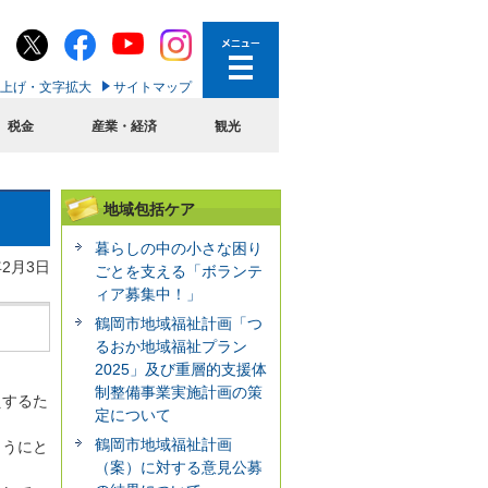
上げ・文字拡大
サイトマップ
税金
産業・経済
観光
地域包括ケア
暮らしの中の小さな困り
年2月3日
ごとを支える「ボランテ
ィア募集中！」
鶴岡市地域福祉計画「つ
るおか地域福祉プラン
2025」及び重層的支援体
制整備事業実施計画の策
えするた
定について
鶴岡市地域福祉計画
ようにと
（案）に対する意見公募