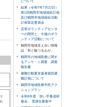
について
結果（令和7年7月22日）
第1回鶴岡市地域福祉計画
及び鶴岡市地域福祉活動
計画策定委員会
災害ボランティアセンタ
ーの閉所と、今後のボラ
ンティア活動について
鶴岡市地域支え合い情報
誌「和と輪つるおか」
鶴岡市の地域医療に関す
るアンケ－ト調査 調査
報告書
避難行動要支援者個別避
難計画について
鶴岡市地域医療市民アク
ションプラン
令和8年度「担い手養成研
で
修会」 受講生募集中
お