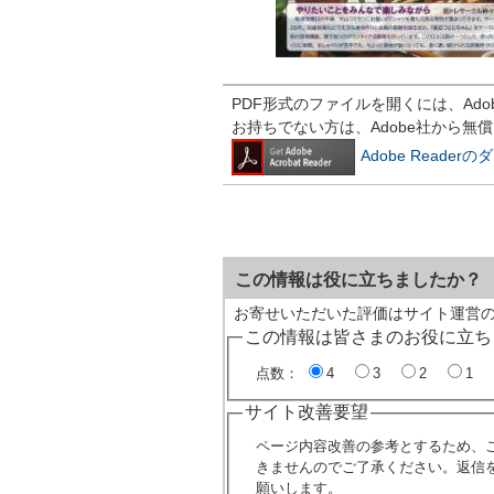
PDF形式のファイルを開くには、Adobe R
お持ちでない方は、Adobe社から無
Adobe Reade
この情報は役に立ちましたか？
お寄せいただいた評価はサイト運営
この情報は皆さまのお役に立ち
点数：
4
3
2
1
サイト改善要望
ページ内容改善の参考とするため、
きませんのでご了承ください。返信
願いします。