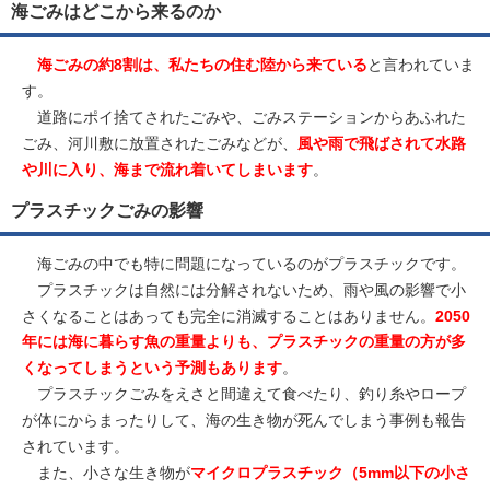
海ごみはどこから来るのか
海ごみの約8割は、私たちの住む陸から来ている
と言われていま
す。
道路にポイ捨てされたごみや、ごみステーションからあふれた
ごみ、河川敷に放置されたごみなどが、
風や雨で飛ばされて水路
や川に入り、海まで流れ着いてしまいます
。
プラスチックごみの影響
海ごみの中でも特に問題になっているのがプラスチックです。
プラスチックは自然には分解されないため、雨や風の影響で小
さくなることはあっても完全に消滅することはありません。
2050
年には海に暮らす魚の重量よりも、プラスチックの重量の方が多
くなってしまうという予測もあります
。
プラスチックごみをえさと間違えて食べたり、釣り糸やロープ
が体にからまったりして、海の生き物が死んでしまう事例も報告
されています。
また、小さな生き物が
マイクロプラスチック（5mm以下の小さ