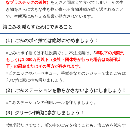
なプラスチックの破片）
をえさと間違えて食べてしまい、その生
き物をさらに大きな生き物が食べる食物連鎖が繰り返されること
で、生態系にあたえる影響が懸念されています。
海ごみを減らすためにできること
（1）ごみのポイ捨ては絶対にやめましょう！
○ごみのポイ捨ては不法投棄です。不法投棄は、5
年以下の拘禁刑
もしくは1,000万円以下（会社・団体等が行った場合は3億円以
下）の罰金またはその両方が科されます。
○ピクニックやバーベキュー、芋煮会などのレジャーで出たごみは
忘れずに家に持ち帰りましょう。
（2）ごみステーションを散らかさないようにしましょう！
○ごみステーションの利用ルールを守りましょう。
（3）クリーン作戦に参加しましょう！
○海岸部だけでなく、町の中のごみを拾うことも、海ごみを減らす