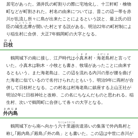
居宅があった。酒井氏の町割りの際に宅地化し、十三軒町・檜物
町などが町割された。村名の由来については、昔この辺一帯を赤
川が乱流し所々に島が出来たことによるという説と、最上氏の旧
じょうしま
臣の
城生志摩
が開いた村とする説がある。明治22年の町村制によ
り稲生村に合併、大正7年鶴岡町の大字となる。
ひえ
日枝
こまぎ
えびじま
鶴岡城下の南に接し、江戸時代は
小真木
村・
海老島
村と言って
いた。小真木は駒木・小牧とも書き、牧場があったことに由来す
るともいう。また海老島は、この辺を流れる内川の形が腰を曲げ
た海老に似ているので名付けられたともいう。明治9年に両村が合
併して日枝村となる。この村名は村海老島に鎮座する上山王社が
明治2年に日枝神社と改称、この名にちなんだものと思われる。稲
生村、次いで鶴岡町に合併して各々の大字となる。
とのじま
外内島
ろくじゅうりごえ
鶴岡城下から南へ向かう
六十里越
街道添いの集落で外内島村と
称し｢殿内島｣｢殿島｣｢外の島」とも書いた。この辺は中世に赤川が