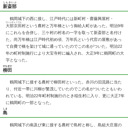
しんさいぶ
新斎部
鶴岡城下の西に接し、江戸時代には新町村・齋藤興屋村・
だいぶきょうでん
大部京田
村という農村と万年橋という御給人町があった。明治9年
にこれらを合併し、三ケ村の村名の一字を取って新斎部と名付け
た。尚万年橋は江戸時代初め頃、万年氏という代官の屋敷があっ
て自費で橋を架けて城に通っていたのでこの名がついた。明治22
年の町村制施行により大宝寺村に編入され、大正9年に鶴岡町の大
字となった。
やなぎだ
柳田
鶴岡城下に接する農村で柳田村といった。赤川の旧流路に当た
り、付近一帯に川柳が繁茂していたのでこの名がついたともいわ
れている。明治22年町村制施行のとき稲生村に入り、更に大正7年
に鶴岡町の一部となった。
しま
島
鶴岡城下の南及び東に接する農村で島村と称し、島組大庄屋の