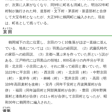
が、次第に人家がなくなり、同9年に町名も消滅した。明治22年町
ほうだし
村制が施行された時、道形村・
文下
村・茅原村・新斎部村と合併
して大宝寺村となったが、大正9年に鶴岡町に編入された。現在
は、町名として残っている。
きょうでん
京田
鶴岡城下の北に位置し、京田のつく10集落がほぼ一直線に並ん
でいる。地名については（1）羽黒山の経田説、（2）武藤氏時代
の家臣への給田説、（3）京都へ運ぶ米を作っていた所という説が
ある。江戸時代には羽黒山の領地1，800石余りの内半分が平京
田・北京田・小京田にあり、それに限って経田と書いていた。明
治22年に平京田（村）・西京田（村）・北京田（村）・中野京田
（村）・覚岸寺（村）・林崎（村）・荒井京田（村）・高田（明
治9年高田麦村を改称）・安丹（同年千安村と丹波興屋村が合
併）・福田（同年論田村と阿部興屋村が合併）・豊田（同年野興
屋村と漆島村が合併）の11ヶ村が合併して京田村となったが、昭
和30年に鶴岡市に編入された。
どうがた
道形