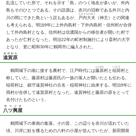
乱流していた所で、それを示す「島」のつく地名が多いが、外内
島もそのひとつである。その語源は、赤川の旧称である外川と内
とのうちだゆう
川の間にできた島という説もあるが、
戸内大夫
（神主）との関連
も考えられる。明治9年に上外内島村・下外内島村・信州村が合併
して外内島村となる。信州村は信濃国からの移住者が開いた村で
あったが亡村となった。明治22年の町村制施行により斎村の大字
となり、更に昭和30年に鶴岡市に編入された。
おがわら
遠賀原
ふじわら
いなり
鶴岡城下の南に接する農村で、江戸時代には
藤原
村と
稲荷
村と
称していた。藤原村は藤原氏の一族の落人が開いたとも伝わる。
稲荷村は、鎮守遠賀神社の古名・稲荷神社に由来する。明治9年に
両村が合併して遠賀原村となった。遠賀神社と藤原の原をとって
名付けたものという。
やつごや
八ツ興屋
鶴岡城下の東南の集落。その昔、この辺りを赤川が流れていた
頃、川岸に鮭を獲るための八軒の小屋が並んでいたが、新田開発