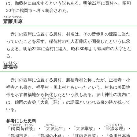
は、
伽藍
林に由来するという説もある。明治22年に斎村へ、昭和
30年に鶴岡市へ各々統合された。
さいとうがわら
斎藤川原
赤川の西岸に位置する農村。村名は、その昔赤川の流路に当た
っていたことを示す。稲荷村の社人斎藤氏が開発したという伝承
もある。明治22年に斎村に編入、昭和30年より鶴岡市の大字とな
る。
しょうふくじ
勝福寺
赤川の西岸に位置する農村。勝福寺村と称したが、正福寺・小
福寺とも書き、福平村・川上村ともいったという。村名は美田地
帯を示す勝福地から転化したという説もある。泉山神社の境内に
おおいずみのしょう
は、鶴岡の古称「
大泉（荘）
」の語源といわれる泉の跡が残って
いる。
参考にした史料
つるがおか
ぞうだん
たいせん
ふでのあまり
「
鶴岡
昔
雑談
」・「
大泉
紀年」・「大泉掌故」・「
筆濃余理
」・
『鶴岡市史』・『鶴岡の小路』・『荘内史要覧』・『角川日本地