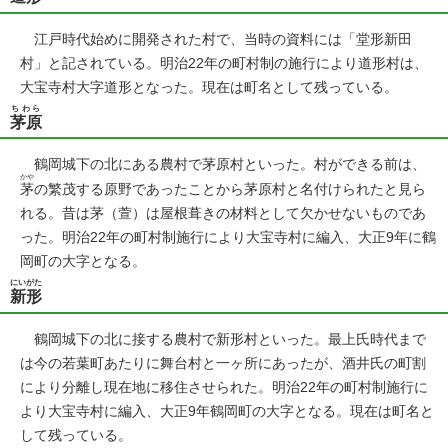
江戸時代始めに開発された村で、当時の資料には「堂形新田
村」と記されている。明治22年の町村制の施行により道形村は、
大宝寺村大字道形となった。現在は町名として残っている。
ちわら
茅原
鶴岡城下の北にある農村で茅原村といった。村ができる前は、
かや
茅
の繁茂する原野であったことから茅原村と名付けられたと見ら
れる。昔は茅（萱）は屋根葺きの材料として欠かせないものであ
った。明治22年の町村制施行により大宝寺村に編入、大正9年に鶴
岡町の大字となる。
にいがた
新形
鶴岡城下の北に接する農村で新形村といった。最上氏時代まで
は今の若葉町あたりに舞台村と一ヶ所にあったが、酒井氏の町割
により分離し現在地に移住させられた。明治22年の町村制施行に
より大宝寺村に編入、大正9年鶴岡町の大字となる。現在は町名と
して残っている。