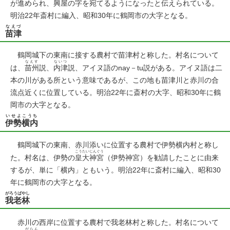
が進められ、興屋の字を宛てるようになったと伝えられている。
明治22年斎村に編入、昭和30年に鶴岡市の大字となる。
なえづ
苗津
鶴岡城下の東南に接する農村で苗津村と称した。村名について
なえす
ないつ
は、
苗州
説、
内津
説、アイヌ語のnay－tu説がある。アイヌ語は二
本の川がある所という意味であるが、この地も苗津川と赤川の合
流点近くに位置している。明治22年に斎村の大字、昭和30年に鶴
岡市の大字となる。
いせよこうち
伊勢横内
鶴岡城下の東南、赤川添いに位置する農村で伊勢横内村と称し
こうたいじんぐう
た。村名は、伊勢の
皇大神宮
（伊勢神宮）を勧請したことに由来
するが、単に「横内」ともいう。明治22年に斎村に編入、昭和30
年に鶴岡市の大字となる。
がろうばやし
我老林
赤川の西岸に位置する農村で我老林村と称した。村名について
がらん