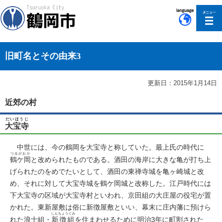
このページの本文へ移動
旧町名とその由来3
更新日：2015年1月14日
近郊の村
だいほうじ
大宝寺
中世には、今の鶴岡を大宝寺と称していた。最上氏の時代に
つるがおか
鶴ケ岡
と改められたものである。酒田の海岸に大きな亀が打ち上
げられたのをめでたいとして、酒田の東禅寺城を亀ヶ崎城と改
め、それに対して大宝寺城を鶴ケ岡城と改称した。江戸時代には
下大宝寺の区域が大宝寺村といわれ、京田組の大庄屋の役宅が置
かれた。東新屋敷は俗に新徴屋敷といい、幕末に庄内藩に預けら
しんちょうぐみ
れた浪士組・
新徴組
を住まわせるために明治3年に町割された