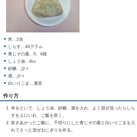
米…2合
しらす…45グラム
青じその葉…5、6枚
しょう油…8cc
砂糖…少々
酒…少々
白いりごま…適宜
作り方
米をといで、しょう油、砂糖、酒を入れ、よく混ぜ洗ったらしら
すを上にいれ、ご飯を炊く。
炊きあがったご飯に、千切りにした青じその葉と白いりごまを入
れてさっと混ぜおにぎりを作る。