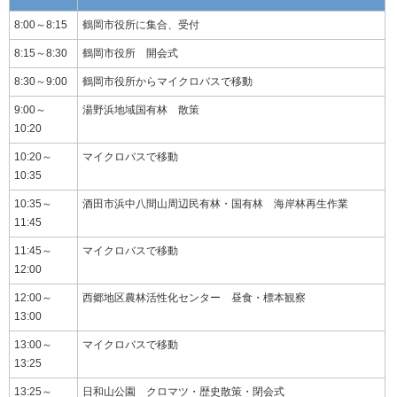
8:00～8:15
鶴岡市役所に集合、受付
8:15～8:30
鶴岡市役所 開会式
8:30～9:00
鶴岡市役所からマイクロバスで移動
9:00～
湯野浜地域国有林 散策
10:20
10:20～
マイクロバスで移動
10:35
10:35～
酒田市浜中八間山周辺民有林・国有林 海岸林再生作業
11:45
11:45～
マイクロバスで移動
12:00
12:00～
西郷地区農林活性化センター 昼食・標本観察
13:00
13:00～
マイクロバスで移動
13:25
13:25～
日和山公園 クロマツ・歴史散策・閉会式