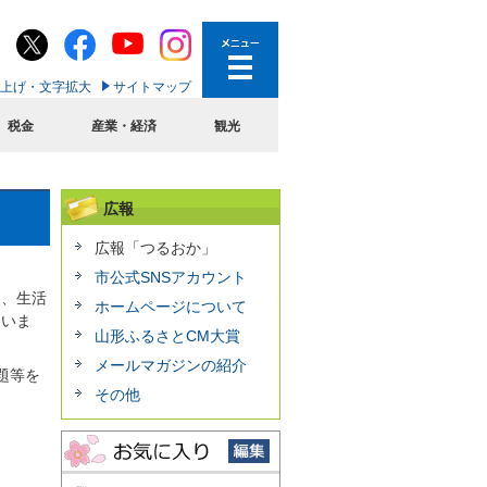
上げ・文字拡大
サイトマップ
税金
産業・経済
観光
広報
広報「つるおか」
市公式SNSアカウント
報、生活
ホームページについて
ていま
山形ふるさとCM大賞
メールマガジンの紹介
題等を
その他
。