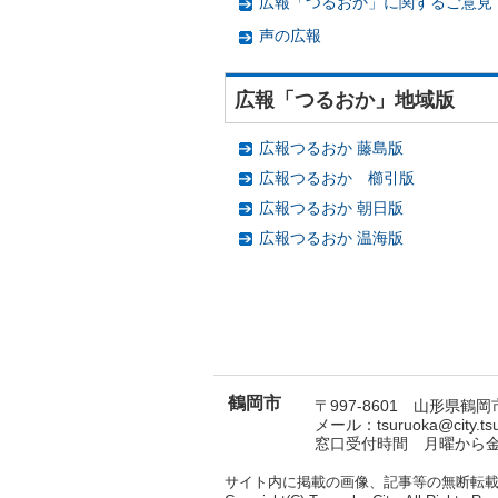
広報「つるおか」に関するご意見
声の広報
広報「つるおか」地域版
広報つるおか 藤島版
広報つるおか 櫛引版
広報つるおか 朝日版
広報つるおか 温海版
鶴岡市
〒997-8601 山形県鶴岡市
メール：tsuruoka@city.t
窓口受付時間 月曜から金曜
サイト内に掲載の画像、記事等の無断転