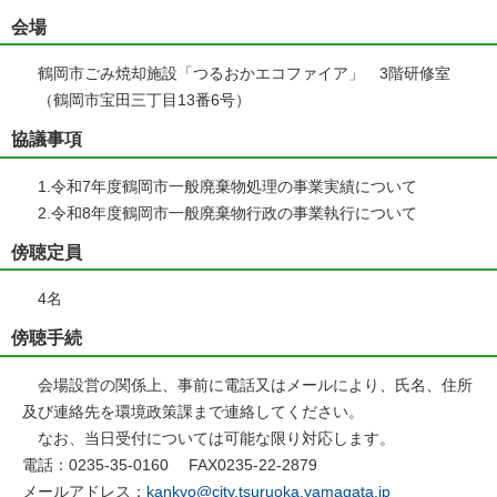
会場
鶴岡市ごみ焼却施設「つるおかエコファイア」 3階研修室
（鶴岡市宝田三丁目13番6号）
協議事項
1.令和7年度鶴岡市一般廃棄物処理の事業実績について
2.令和8年度鶴岡市一般廃棄物行政の事業執行について
傍聴定員
4名
傍聴手続
会場設営の関係上、事前に電話又はメールにより、氏名、住所
及び連絡先を環境政策課まで連絡してください。
なお、当日受付については可能な限り対応します。
電話：0235-35-0160 FAX0235-22-2879
メールアドレス：
kankyo@city.tsuruoka.yamagata.jp