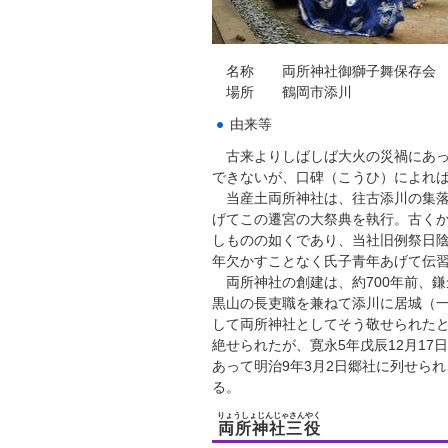
名称 両所神社御獅子舞保存会
場所 鶴岡市添川
由来等
古来よりしばしば大火の災禍にあっ
できないが、口碑（こうひ）によれ
当産土両所神社は、往古添川の集落
げてこの遷宮の大祭典を執行。古く
しものの如くであり、当社旧例祭日陰
年欠かすことなく氏子青年あげて伝
両所神社の創建は、約700年前、
黒山の長吏職を兼ねて添川に居城（
して両所神社としてそう敬せられた
絶せられたが、寛永5年戊辰12月1
あって明治9年3月2日郷社に列せら
る。
りょうしょじんじゃさんやく
両所神社三役