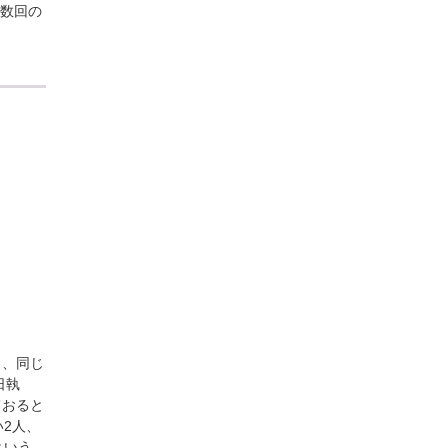
で数回の
り、同じ
日執
ておると
2人、
という。