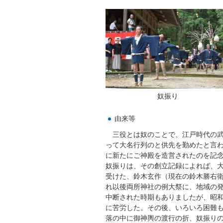
奴振り
由来等
三役とは奴のことで、江戸時代の武
って大名行列のと供先を勤めたと言わ
に新たにご神殿を造営されたのを記
奴振りは、その創立記録によれば、大
受けた、鈴木玄作（現在の鈴木勝右
れ以後両所神社の例大祭に、地域の
中断された時期もありましたが、昭和
に苦労した。その後、いろいろ困難も
落の中に御神輿の渡行の折、奴振り