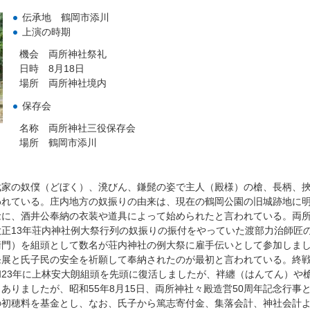
伝承地 鶴岡市添川
上演の時期
機会 両所神社祭礼
日時 8月18日
場所 両所神社境内
保存会
名称 両所神社三役保存会
場所 鶴岡市添川
家の奴僕（どぼく）、溌びん、鎌髭の姿で主人（殿様）の槍、長柄、
れている。庄内地方の奴振りの由来は、現在の鶴岡公園の旧城跡地に明
念に、酒井公奉納の衣装や道具によって始められたと言われている。両
正13年荘内神社例大祭行列の奴振りの振付をやっていた渡部力治師匠
衛門）を組頭として数名が荘内神社の例大祭に雇手伝いとして参加しま
発展と氏子民の安全を祈願して奉納されたのが最初と言われている。終
23年に上林安大朗組頭を先頭に復活しましたが、袢纏（はんてん）や
ありましたが、昭和55年8月15日、両所神社々殿造営50周年記念行事
の初穂料を基金とし、なお、氏子から篤志寄付金、集落会計、神社会計