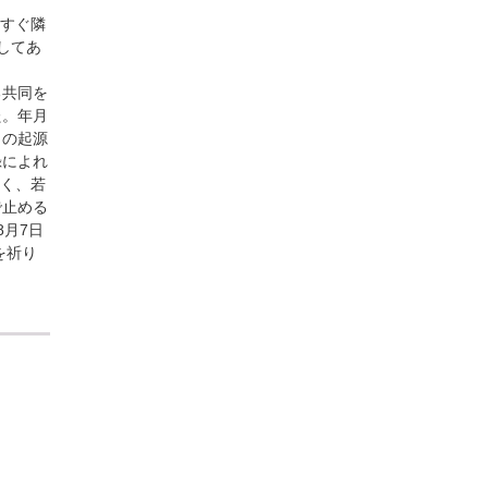
、すぐ隣
してあ
る共同を
た。年月
りの起源
録によれ
なく、若
で止める
月7日
を祈り