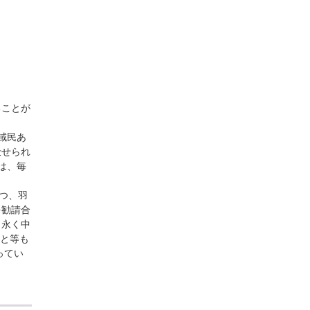
ることが
域民あ
仕せられ
は、毎
つ、羽
を勧請合
も永く中
こと等も
ってい