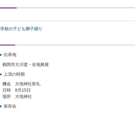
小学校の子ども獅子踊り
伝承地
鶴岡市大川渡・谷地興屋
上演の時期
機会 大地神社祭礼
日時 8月15日
場所 大地神社
保存会