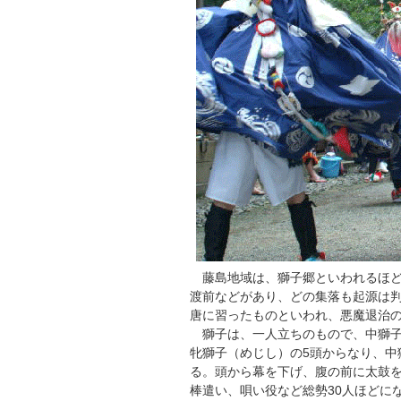
藤島地域は、獅子郷といわれるほど
渡前などがあり、どの集落も起源は
唐に習ったものといわれ、悪魔退治
獅子は、一人立ちのもので、中獅子
牝獅子（めじし）の5頭からなり、中
る。頭から幕を下げ、腹の前に太鼓
棒遣い、唄い役など総勢30人ほどに