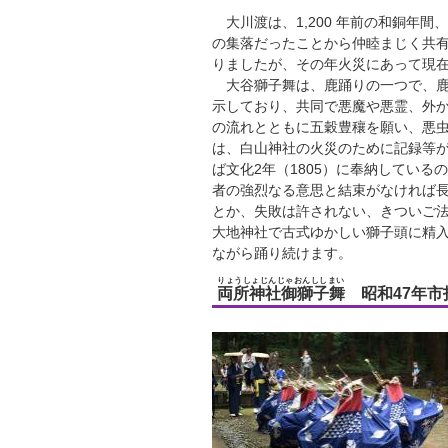
大川渡は、1,200 年前の和銅年間
の集落だったことから仲睦まじく共
りましたが、その年火災にあって現
大谷獅子舞は、鹿踊りの一つで、鹿
示しており、共同で悪魔や悪霊、外
の流れとともに五穀豊穰を願い、悪
は、白山神社の火災のために記録等
ば文化2年（1805）に奉納してい
者の強烈なる意思と結束がなければ
とか、失敗は許されない、きついご法
大地神社で古式ゆかしい獅子頭に精入
ながら踊り続けます。
りょうしょじんじゃおんししまい
両所神社御獅子舞
昭和47年市