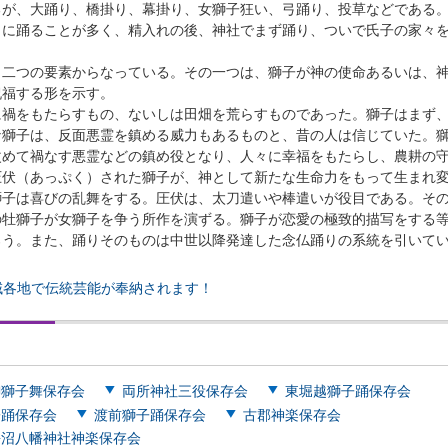
が、大踊り、橋掛り、幕掛り、女獅子狂い、弓踊り、投草などである
りに踊ることが多く、精入れの後、神社でまず踊り、ついで氏子の家々
二つの要素からなっている。その一つは、獅子が神の使命あるいは、
祝福する形を示す。
禍をもたらすもの、ないしは田畑を荒らすものであった。獅子はまず
な獅子は、反面悪霊を鎮める威力もあるものと、昔の人は信じていた。
改めて禍なす悪霊などの鎮め役となり、人々に幸福をもたらし、農耕の
圧伏（あっぷく）された獅子が、神として新たな生命力をもって生まれ
獅子は喜びの乱舞をする。圧伏は、太刀遣いや棒遣いが役目である。そ
の牡獅子が女獅子を争う所作を演ずる。獅子が恋愛の極致的描写をする
ろう。また、踊りそのものは中世以降発達した念仏踊りの系統を引いて
域各地で伝統芸能が奉納されます！
御獅子舞保存会
両所神社三役保存会
東堀越獅子踊保存会
子踊保存会
渡前獅子踊保存会
古郡神楽保存会
長沼八幡神社神楽保存会