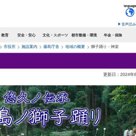
このページの本文へ移動
音声読み
・教育
安全・安心
文化・スポーツ
都市整備・環境
年金・保険
市役所
施設案内
藤島庁舎
地域の概要
獅子踊り・神楽
更新日：2024年