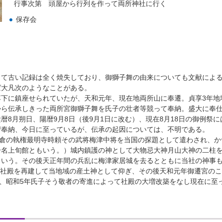
行事次第 頭屋から行列を作って両所神社に行く
保存会
て古い記録は全く焼失しており、御獅子舞の由来についても文献によ
ば大凡次のようなことがある。
下に鎮座せられていたが、天和元年、現在地両所山に奉遷。貞享3年地
から伝承しきった両所宮御獅子舞を氏子の壮者等競って奉納。盛大に奉
暦8月朔日、陽暦9月8日（後9月1日に改む）、現在8月18日の御例祭に
習奉納、今日に至っているが、伝承の起因については、不明である。
鎌倉の執権最明寺時頼その武将梅津中将を当国の探題として遣わされ、か
一名上旬館ともいう。）城内鎮護の神として大物忌大神月山大神の二柱
という。その後天正年間の兵乱に梅津家居城を去るとともに当社の神事
7日社殿を再建して当地域の産土神として仰ぎ、その後天和元年御遷宮の
れ、昭和5年氏子そう敬者の寄進によって社殿の大増改築をなし現在に至