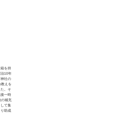
挾箱を持
治10年
所神社の
の教えを
した。そ
戦後一時
槍の補充
として集
より助成