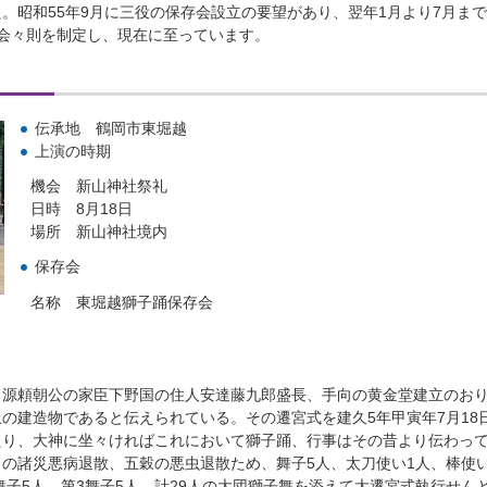
。昭和55年9月に三役の保存会設立の要望があり、翌年1月より7月ま
会々則を制定し、現在に至っています。
伝承地 鶴岡市東堀越
上演の時期
機会 新山神社祭礼
日時 8月18日
場所 新山神社境内
保存会
名称 東堀越獅子踊保存会
源頼朝公の家臣下野国の住人安達藤九郎盛長、手向の黄金堂建立のお
の建造物であると伝えられている。その遷宮式を建久5年甲寅年7月18
たり、大神に坐々ければこれにおいて獅子踊、行事はその昔より伝わっ
の諸災悪病退散、五穀の悪虫退散ため、舞子5人、太刀使い1人、棒使い
舞子5人、第3舞子5人、計29人の大団獅子舞を添えて大遷宮式執行せん