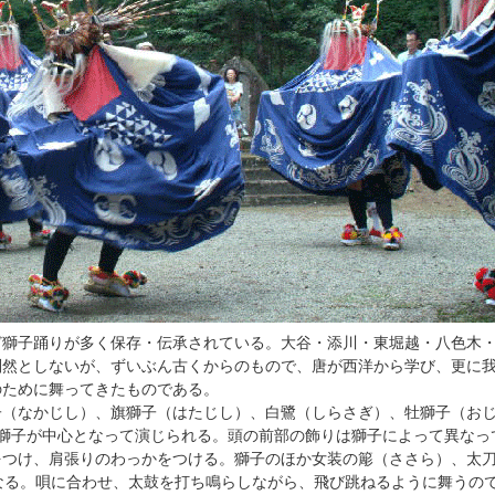
獅子踊りが多く保存・伝承されている。大谷・添川・東堀越・八色木
判然としないが、ずいぶん古くからのもので、唐が西洋から学び、更に
のために舞ってきたものである。
（なかじし）、旗獅子（はたじし）、白鷺（しらさぎ）、牡獅子（お
獅子が中心となって演じられる。頭の前部の飾りは獅子によって異なっ
をつけ、肩張りのわっかをつける。獅子のほか女装の簓（ささら）、太
なる。唄に合わせ、太鼓を打ち鳴らしながら、飛び跳ねるように舞うの