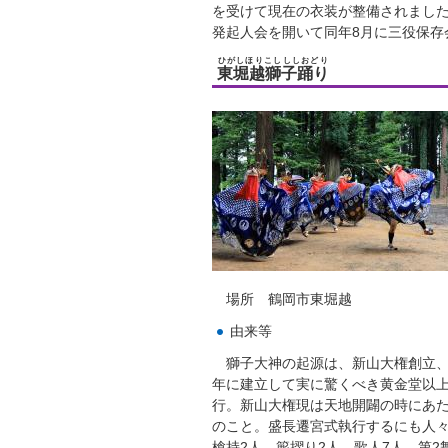
を受けて現在の衣装が整備されました
発起人会を開いて同年8月に三役保存
ひがしほりこしししおどり
東堀越獅子踊り
場所 鶴岡市東堀越
由来等
獅子大神の起源は、新山大権創立、
年に建立して実に驚くべき黄金堂以上
行。新山大権現は天地開闢の時にあ
のこと。盛長遷宮式執行するにも人々
槍持2人、簓摺り2人、歌人7人、第2