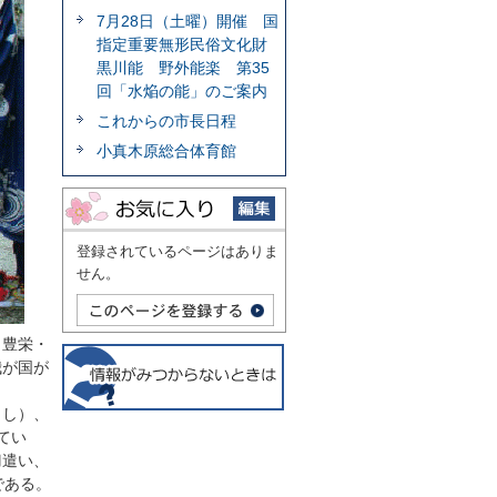
7月28日（土曜）開催 国
指定重要無形民俗文化財
黒川能 野外能楽 第35
回「水焔の能」のご案内
これからの市長日程
小真木原総合体育館
登録されているページはありま
せん。
・豊栄・
我が国が
じし）、
てい
刀遣い、
である。