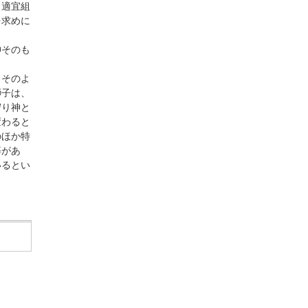
。適宜組
を求めに
神そのも
、そのよ
獅子は、
守り神と
変わると
のほか特
等があ
いるとい