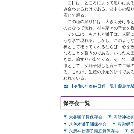
曲目は、ところによって違いはある
み合わせるわけである。盆中心の祭
応じて廻る。
この種の踊りには、大きく分けると
のとなって現れ、村や家々の幸せを
その二は、もともと獅子は、人間に
うな形で現れる。しかし、このよう
神として祀ってくれるならば、心を
なることを誓うのである。いったん
きに、簓すりが出てくる。そして、
徴として、女獅子隠しと言って二頭
る。これは、生産の原始的祈りであ
われている。
【令和6年奉納日程一覧】藤島地
保存会一覧
大谷獅子舞保存会
両所神社
八色木獅子踊保存会
豊栄獅
六所神社獅子頭庭舞保存会