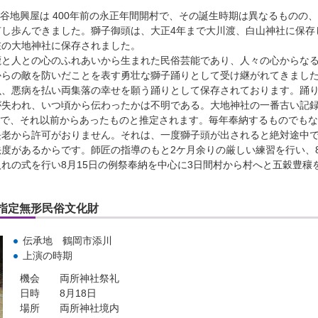
、谷地興屋は 400年前の永正年間開村で、その誕生時期は異なるものの
有し歩んできました。獅子御頭は、大正4年まで大川渡、白山神社に保存
在の大地神社に保存されました。
と人との心のふれあいから生まれた民俗芸能であり、人々の心からな
からの敵を防いだことを表す勇壮な獅子踊りとして受け継がれてきまし
虫、悪病を払い両集落の幸せを願う踊りとして保存されております。踊
が失われ、いつ頃から伝わったかは不明である。大地神社の一番古い記
るので、それ以前からあったものと推定されます。毎年奉納するものでも
長老から許可がおりません。それは、一度獅子頭が出されると絶対途中
度があるからです。師匠の指導のもと2ケ月余りの厳しい練習を行い、8
れの式を行い8月15日の例祭奉納を中心に3日間村から村へと五穀豊穰
指定無形民俗文化財
伝承地 鶴岡市添川
上演の時期
機会 両所神社祭礼
日時 8月18日
場所 両所神社境内