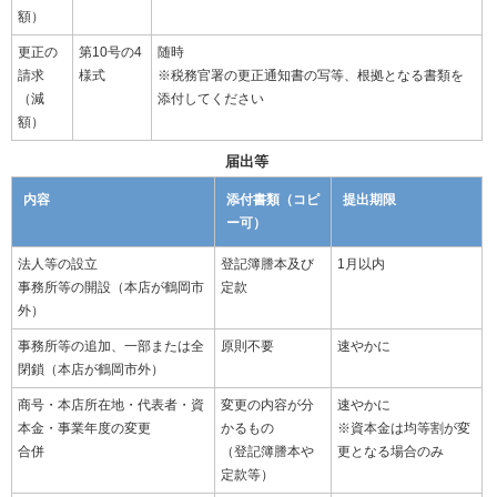
額）
更正の
第10号の4
随時
請求
様式
※税務官署の更正通知書の写等、根拠となる書類を
（減
添付してください
額）
届出等
内容
添付書類（コピ
提出期限
ー可）
法人等の設立
登記簿謄本及び
1月以内
事務所等の開設（本店が鶴岡市
定款
外）
事務所等の追加、一部または全
原則不要
速やかに
閉鎖（本店が鶴岡市外）
商号・本店所在地・代表者・資
変更の内容が分
速やかに
本金・事業年度の変更
かるもの
※資本金は均等割が変
合併
（登記簿謄本や
更となる場合のみ
定款等）