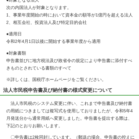
●対象となる法人
次の内国法人が対象となります。
1、事業年度開始の時において資本金の額等が1億円を超える法人
2、相互会社、投資法人及び特定目的会社
●適用日
令和2年4月1日以後に開始する事業年度から適用
●対象書類
申告書並びに地方税法及び政省令の規定により申告書に添付すべ
きものとされている書類のすべて
※詳しくは、国税庁ホームページをご覧ください。
法人市民税申告書及び納付書の様式変更について
法人市民税のシステム変更に伴い、これまで申告書及び納付書
の用紙につきましては複写式を使用しておりましたが、令和5年4
月発送分から通常用紙へ変更しました。申告書を提出する際は、
下記のとおりお願いします。
〇申告書は2枚同封しています。（郵送の場合、申告書の控えに