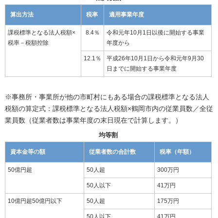
算出方法
税率
適用事業年度
課税標準となる法人税額×
8.4％
令和元年10月1日以後に開始する事業
税率－税額控除
年度から
12.1％
平成26年10月1日から令和元年9月30
日までに開始する事業年度
※事務所・事業所が他の市町村にもある場合の課税標準となる法人
税額の算定式：課税標準となる法人税額×鶴岡市内の従業員数／全従
業員数（従業者数は事業年度の末日現在で計算します。）
均等割
資本金等の額
従業者数の合計数
税率（年額）
50億円超
50人超
300万円
50人以下
41万円
10億円超50億円以下
50人超
175万円
50人以下
41万円