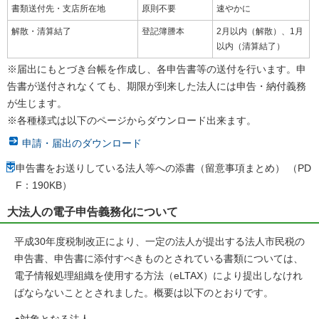
書類送付先・支店所在地
原則不要
速やかに
解散・清算結了
登記簿謄本
2月以内（解散）、1月
以内（清算結了）
※届出にもとづき台帳を作成し、各申告書等の送付を行います。申
告書が送付されなくても、期限が到来した法人には申告・納付義務
が生じます。
※各種様式は以下のページからダウンロード出来ます。
申請・届出のダウンロード
申告書をお送りしている法人等への添書（留意事項まとめ） （PD
F：190KB）
大法人の電子申告義務化について
平成30年度税制改正により、一定の法人が提出する法人市民税の
申告書、申告書に添付すべきものとされている書類については、
電子情報処理組織を使用する方法（eLTAX）により提出しなけれ
ばならないこととされました。概要は以下のとおりです。