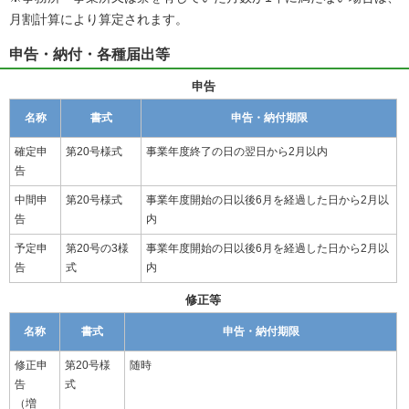
月割計算により算定されます。
申告・納付・各種届出等
申告
名称
書式
申告・納付期限
確定申
第20号様式
事業年度終了の日の翌日から2月以内
告
中間申
第20号様式
事業年度開始の日以後6月を経過した日から2月以
告
内
予定申
第20号の3様
事業年度開始の日以後6月を経過した日から2月以
告
式
内
修正等
名称
書式
申告・納付期限
修正申
第20号様
随時
告
式
（増