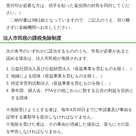
受付印が必要な方は、切手を貼った返信用の封筒を同封してくだ
さい。）
〇納付書は3枚1組となっていますので、ご記入のうえ、切り離
さずに金融機関へお出しください。
法人市民税の課税免除制度
次の各号のいずれかに該当するもののうち、市長が必要があると
認める場合は、法人市民税が免除されます。
公益社団法人及び公益財団法人（収益事業を営むものを除く。）
地縁による団体（収益事業を営むものを除く。）
特定非営利活動法人（収益事業を営むものを除く。）
青年団、婦人会、PTAその他これらに類する公共の利益を目的と
する団体
※免除受けようとする者は、毎年4月30日までに申請書及び事由を
証明する書類等を提出しなければなりません。
※免除を受けた者は、その事由が消滅した場合は、直ちにその旨
を申告しなければなりません。