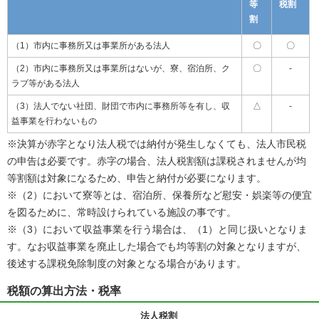
等
税割
割
（1）市内に事務所又は事業所がある法人
〇
〇
（2）市内に事務所又は事業所はないが、寮、宿泊所、ク
〇
-
ラブ等がある法人
（3）法人でない社団、財団で市内に事務所等を有し、収
△
-
益事業を行わないもの
※決算が赤字となり法人税では納付が発生しなくても、法人市民税
の申告は必要です。赤字の場合、法人税割額は課税されませんが均
等割額は対象になるため、申告と納付が必要になります。
※（2）において寮等とは、宿泊所、保養所など慰安・娯楽等の便宜
を図るために、常時設けられている施設の事です。
※（3）において収益事業を行う場合は、（1）と同じ扱いとなりま
す。なお収益事業を廃止した場合でも均等割の対象となりますが、
後述する課税免除制度の対象となる場合があります。
税額の算出方法・税率
法人税割