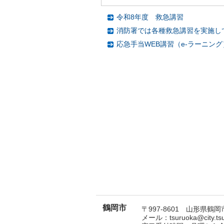
令和8年度 救急講習
消防署では各種救急講習を実施し
応急手当WEB講習（e-ラーニン
鶴岡市
〒997-8601 山形県鶴岡市
メール：tsuruoka@city.t