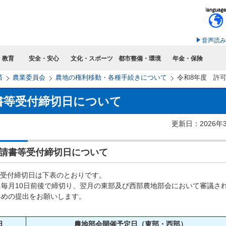
このページの本文へ移動
音声読み
・教育
安全・安心
文化・スポーツ
都市整備・環境
年金・保険
済
農業委員会
農地の権利移動・各種手続きについて
令和8年度 許
書等受付締切日について
更新日：2026年
可申請書等受付締切日について
書等受付締切日は下表のとおりです。
毎月10日前後で締切り、翌月の東部及び西部農地部会において審議さ
早めの提出をお願いします。
日
農地部会開催予定日（東部・西部）