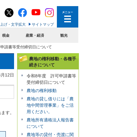
上げ・文字拡大
サイトマップ
税金
産業・経済
観光
可申請書等受付締切日について
農地の権利移動・各種手
続きについて
3月12日
令和8年度 許可申請書等
受付締切日について
農地の権利移動
農地の貸し借りには「農
地中間管理事業」をご活
用ください。
れます。
農地所有適格法人報告書
について
農地等の貸付・売渡に関