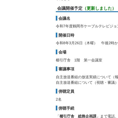
会議開催予定
（更新しました）
会議名
令和7年度鶴岡市ケーブルテレビジョ
開催日時
令和8年3月26日（木曜） 午後2時
会場
櫛引庁舎 1階 第一会議室
審議事項
自主放送番組の放送実績について（
自主放送番組について（視聴・審議
傍聴定員
2名
傍聴手続
「
櫛引庁舎 総務企画課
」まで電話