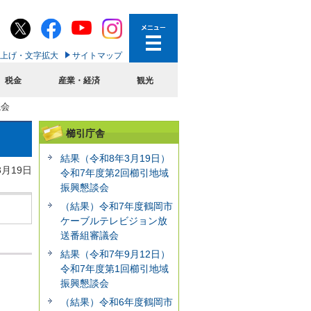
上げ・文字拡大
サイトマップ
税金
産業・経済
観光
議会
櫛引庁舎
結果（令和8年3月19日）
3月19日
令和7年度第2回櫛引地域
振興懇談会
（結果）令和7年度鶴岡市
ケーブルテレビジョン放
送番組審議会
結果（令和7年9月12日）
令和7年度第1回櫛引地域
振興懇談会
（結果）令和6年度鶴岡市