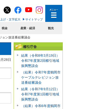
上げ・文字拡大
サイトマップ
税金
産業・経済
観光
ジョン放送番組審議会
櫛引庁舎
結果（令和8年3月19日）
3月28日
令和7年度第2回櫛引地域
振興懇談会
（結果）令和7年度鶴岡市
ケーブルテレビジョン放
送番組審議会
結果（令和7年9月12日）
令和7年度第1回櫛引地域
振興懇談会
（結果）令和6年度鶴岡市