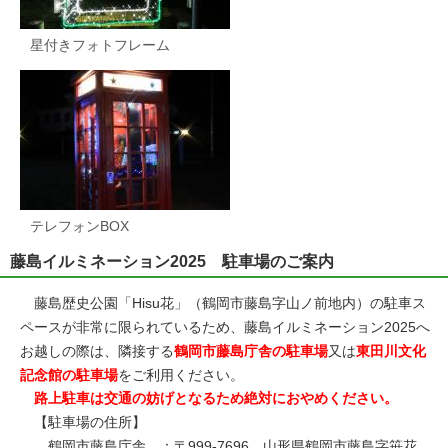
星付きフォトフレーム
テレフォンBOX
藤島イルミネーション2025 駐車場のご案内
藤島歴史公園「Hisu花」（鶴岡市藤島字山ノ前地内）の駐車ス
ペースが非常に限られているため、藤島イルミネーション2025へ
お越しの際は、隣接する
鶴岡市藤島庁舎の駐車場
又は
東田川文化
記念館の駐車場
をご利用ください。
路上駐車は交通の妨げとなるため絶対におやめください。
【駐車場の住所】
鶴岡市藤島庁舎 ：〒999-7696 山形県鶴岡市藤島字笹花