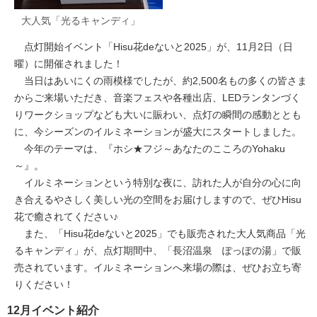
大人気「光るキャンディ」
点灯開始イベント「Hisu花deないと2025」が、11月2日（日
曜）に開催されました！
当日はあいにくの雨模様でしたが、約2,500名もの多くの皆さま
からご来場いただき、音楽フェスや各種出店、LEDランタンづく
りワークショップなども大いに賑わい、点灯の瞬間の感動ととも
に、今シーズンのイルミネーションが盛大にスタートしました。
今年のテーマは、『ホシ★フジ～あなたのこころのYohaku
～』。
イルミネーションという特別な夜に、訪れた人が自分の心に向
き合えるやさしく美しい光の空間をお届けしますので、ぜひHisu
花で癒されてください♪
また、「Hisu花deないと2025」でも販売された大人気商品「光
るキャンディ」が、点灯期間中、「長沼温泉 ぽっぽの湯」で販
売されています。イルミネーションへ来場の際は、ぜひお立ち寄
りください！
12月イベント紹介