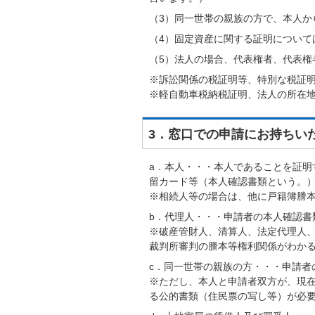
（3）同一世帯の親族の方で、本人か
（4）固定資産に関する証明について
（5）法人の場合、代表権者、代表権
※訴訟関係の税証明等、特別な税証
※軽自動車税納税証明、法人の所在
3．窓口での申請にお持ちい
a．本人・・・本人であることを証
留カード等（本人確認書類という。
※相続人等の場合は、他に戸籍簿謄
b．代理人・・・申請者の本人確認書
※破産管財人、清算人、法定代理人
裁判所審判の謄本等権利関係がわか
c．同一世帯の親族の方・・・申請者
※ただし、本人と申請者双方が、現
る公的書類（住民票の写し等）が必