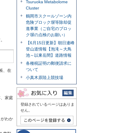
Tsuruoka Metabolome
Cluster
鶴岡市スクールゾーン内
危険ブロック塀等除却促
進事業（ご自宅のブロッ
ク塀の点検のお願い）
す。
【6月15日更新】朝日連峰
登山道情報【泡滝～大鳥
池～以東岳間】道路情報
各種税証明の郵便請求に
ついて
帳、在
小真木原陸上競技場
本、家庭
登録されているページはありま
せん。
とがわか