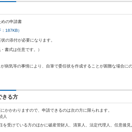
ための申請書
：187KB）
任状の添付が必要になります。
紙・書式は任意です。）
）が病気等の事情により、自筆で委任状を作成することが困難な場合に
できる方
項にかかわりますので、申請できるのは次の方に限られます。
続人
委任を受けている方のほかに破産管財人、清算人、法定代理人、任意後見