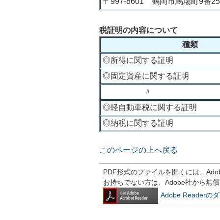
〒997‐8601 鶴岡市馬場町9番
税証明の内容について
種類
◎所得に関する証明
◎固定資産に関する証明
〃
◎軽自動車税に関する証明
◎納税に関する証明
このページの上へ戻る
PDF形式のファイルを開くには、Adobe R
お持ちでない方は、Adobe社から無
Adobe Reade