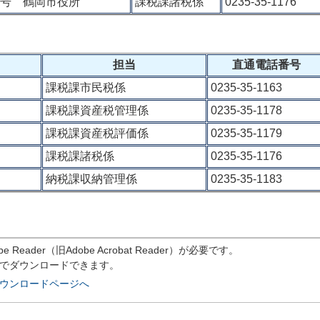
25号 鶴岡市役所
課税課諸税係
0235‐35‐1176
担当
直通電話番号
課税課市民税係
0235‐35‐1163
課税課資産税管理係
0235‐35‐1178
課税課資産税評価係
0235‐35‐1179
課税課諸税係
0235‐35‐1176
納税課収納管理係
0235‐35‐1183
eader（旧Adobe Acrobat Reader）が必要です。
償でダウンロードできます。
rのダウンロードページへ