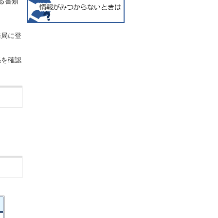
る書類
務局に登
係を確認