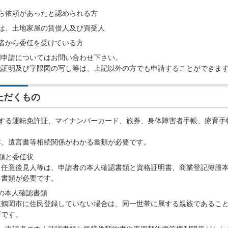
ら依頼があったと認められる方
は、土地家屋の賃借人及び買受人
者から委任を受けている方
明申請についてはお問い合わせ下さい。
地証明及び字限図の写し等は、上記以外の方でも申請することができま
ただくもの
明する運転免許証、マイナンバーカード、旅券、身体障害者手帳、療育手
）
本、遺言書等相続関係がわかる書類が必要です。
類と委任状
、任意後見人等は、申請者の本人確認書類と資格証明書、商業登記簿謄
る書類が必要です。
の本人確認書類
在鶴岡市に住民登録していない場合は、同一世帯に属する親族であるこ
要です。