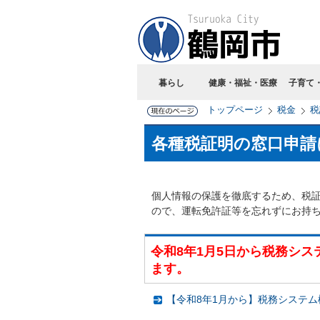
暮らし
健康・福祉・医療
子育て
トップページ
税金
税
各種税証明の窓口申請
個人情報の保護を徹底するため、税
ので、運転免許証等を忘れずにお持
令和8年1月5日から税務シ
ます。
【令和8年1月から】税務システ