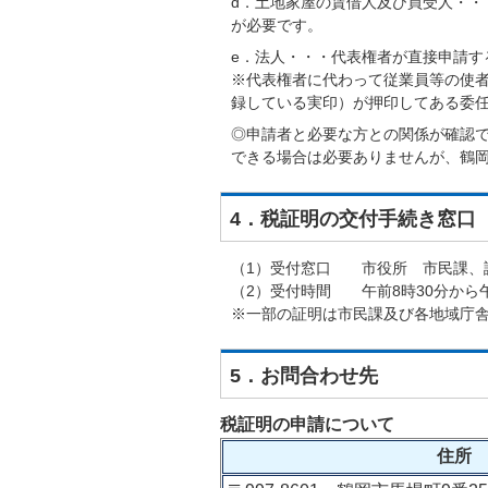
d．土地家屋の賃借人及び買受人・
が必要です。
e．法人・・・代表権者が直接申請す
※代表権者に代わって従業員等の使
録している実印）が押印してある委
◎申請者と必要な方との関係が確認
できる場合は必要ありませんが、鶴
4．税証明の交付手続き窓口
（1）受付窓口 市役所 市民課、
（2）受付時間 午前8時30分から午
※一部の証明は市民課及び各地域庁
5．お問合わせ先
税証明の申請について
住所