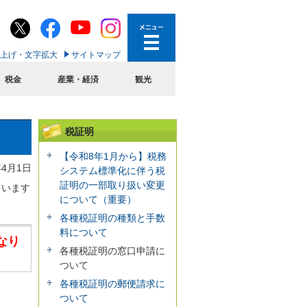
上げ・文字拡大
サイトマップ
税金
産業・経済
観光
税証明
【令和8年1月から】税務
年4月1日
システム標準化に伴う税
証明の一部取り扱い変更
ています
について（重要）
各種税証明の種類と手数
料について
なり
各種税証明の窓口申請に
ついて
各種税証明の郵便請求に
ついて