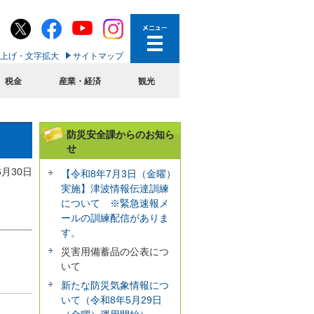
上げ・文字拡大
サイトマップ
税金
産業・経済
観光
防災安全課からのお知ら
せ
6月30日
【令和8年7月3日（金曜）
実施】津波情報伝達訓練
について ※緊急速報メ
ールの訓練配信がありま
す。
災害用備蓄品の公表につ
いて
新たな防災気象情報につ
いて（令和8年5月29日