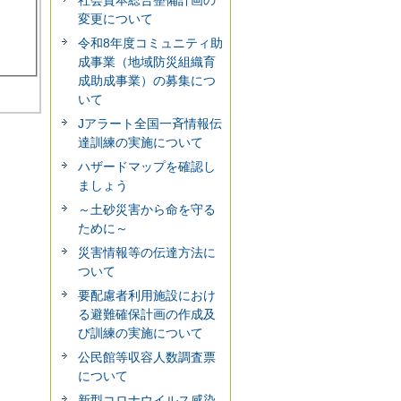
変更について
令和8年度コミュニティ助
成事業（地域防災組織育
成助成事業）の募集につ
いて
Jアラート全国一斉情報伝
達訓練の実施について
ハザードマップを確認し
ましょう
～土砂災害から命を守る
ために～
災害情報等の伝達方法に
ついて
要配慮者利用施設におけ
る避難確保計画の作成及
び訓練の実施について
公民館等収容人数調査票
について
新型コロナウイルス感染