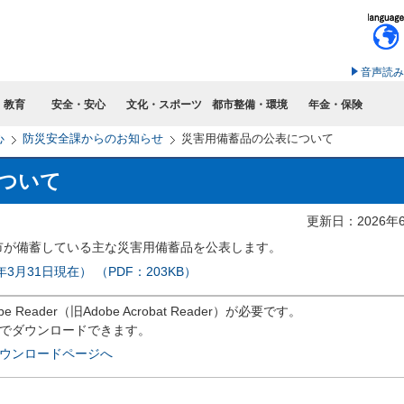
このページの本文へ移動
音声読み
・教育
安全・安心
文化・スポーツ
都市整備・環境
年金・保険
心
防災安全課からのお知らせ
災害用備蓄品の公表について
ついて
更新日：2026年
市が備蓄している主な災害用備蓄品を公表します。
月31日現在） （PDF：203KB）
eader（旧Adobe Acrobat Reader）が必要です。
償でダウンロードできます。
rのダウンロードページへ