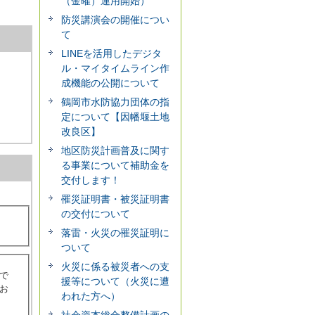
（金曜）運用開始）
防災講演会の開催につい
て
LINEを活用したデジタ
ル・マイタイムライン作
成機能の公開について
鶴岡市水防協力団体の指
定について【因幡堰土地
改良区】
地区防災計画普及に関す
る事業について補助金を
交付します！
罹災証明書・被災証明書
の交付について
落雷・火災の罹災証明に
ついて
火災に係る被災者への支
で
援等について（火災に遭
お
われた方へ）
社会資本総合整備計画の