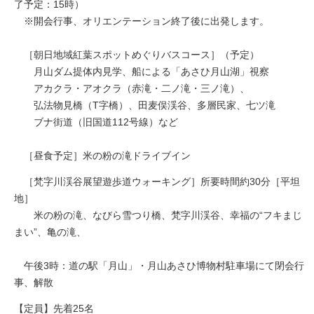
了予定：15時）
※開会行事、オリエンテーション終了後に出発します。
［朝日地域紅葉スポットめぐりバスコース］（予定）
月山ダム提体内見学、船による「あさひ月山湖」視察
アカクラ・アオクラ（赤滝・二ノ滝・三ノ滝）、
弘法物見橋（T字橋）、田麦俣渓谷、多層民家、七ツ滝
ブナ街道（旧国道112号線）など
［昼食予定］米の粉の滝ドライブイン
［梵字川渓谷展望遊歩道ウォーキング］所要時間約30分［平坦
地］
米の粉の滝、なびら雪つり橋、梵字川渓谷、幸福の“フキまじ
まい”、亀の滝、
午後3時：道の駅「月山」・月山あさひ博物村駐車場にて閉会行
事、解散
【定員】先着25名