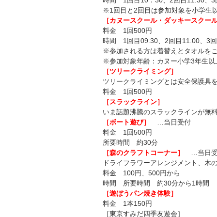
時間 1回目10：30、2回目11:30、3
※1回目と2回目は参加対象を小学生
［カヌースクール・ダッキースクー
料金 1回500円
時間 1回目09:30、2回目11:00、3回目
※参加される方は着替えとタオルを
※参加対象年齢：カヌー小学3年生以
［ツリークライミング］
ツリークライミングとは安全保護具
料金 1回500円
［スラックライン］
いま話題沸騰のスラックラインが無
［ボート遊び］
…当日受付
料金 1回500円
所要時間 約30分
［森のクラフトコーナー］
…当日
ドライフラワーアレンジメント、木
料金 100円、500円から
時間 所要時間 約30分から1時間
［遊ぼうパン焼き体験］
料金 1本150円
［東京すみだ四季友遊会］