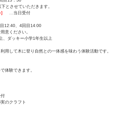
回目13：30
以下とさせていただきます。
ル］
…当日受付
12:40、4回目14:00
ご用意ください。
上、ダッキー小学1年生以上
を利用して木に登り自然との一体感を味わう体験活動です。
料で体験できます。
受付
の実のクラフト