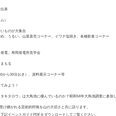
鼓伝承
ーム）
いものが大集合
ごめ、うるい、山菜直売コーナー、イワナ塩焼き、各種飲食コーナー
発電」寿岡発電所見学会
まもる
30から30分おき）、資料展示コーナー等
ってみよう！
タキタロウ」は大鳥池に棲んでいるのか？昭和58年大鳥池調査に参加
も受け継がれる芸術的狩猟を山の大切さと共に語ります。
下記イベントガイドPDFをダウンロードしてご覧ください。