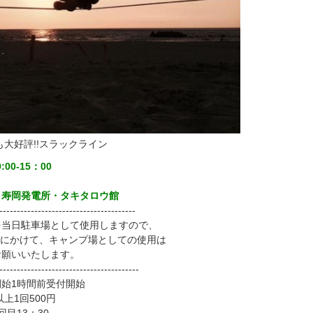
も大好評!!スラックライン
0-15：00
岡発電所・タキタロウ館
---------------------------------------
を当日駐車場として使用しますので、
）にかけて、キャンプ場としての使用は
願いいたします。
----------------------------------------
始1時間前受付開始
上1回500円