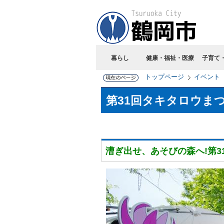
暮らし
健康・福祉・医療
子育て
トップページ
イベント
第31回タキタロウま
漕ぎ出せ、あそびの森へ!
第