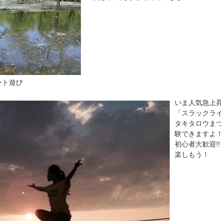
ート遊び
いま人気急上
「スラックラ
タキタロウま
験できますよ
初心者大歓迎!
楽しもう！