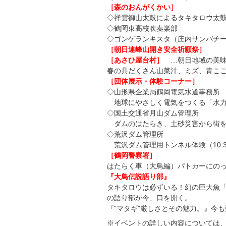
［森のおんがくかい］
◇祥雲御山太鼓によるタキタロウ太
◇鶴岡東高校吹奏楽部
◇ゴンゲランキスタ（庄内サンバチ
［朝日連峰山開き安全祈願祭］
［あさひ屋台村］
…朝日地域の美味
春の具だくさん山菜汁、ミズ、青こ
［団体展示・体験コーナー］
◇山形県企業局鶴岡電気水道事務所
地球にやさしく電気をつくる「水力
◇国土交通省月山ダム管理所
ダムのはたらき、土砂災害から街を
◇荒沢ダム管理所
荒沢ダム管理用トンネル体験（10:
［鶴岡警察署］
はたらく車（大鳥編）パトカーにの
『大鳥伝説語り部』
タキタロウは必ずいる！幻の巨大魚「
の語り部が今、口を開く。
『"マタギ"厳しさとその魅力。』今
※イベントの詳しい内容については、