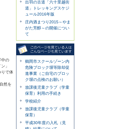
出羽の古道「六十里越街
道」トレッキングスケジ
ュール2016年版
庄内酒まつり2015～やま
がた芳醇～の開催につい
て
昇中の
鶴岡市スクールゾーン内
イン」
危険ブロック塀等除却促
つりで体
進事業（ご自宅のブロッ
！
ク塀の点検のお願い）
!自然を
放課後児童クラブ（学童
保育）利用の手続き
学校紹介
放課後児童クラブ（学童
保育）
平成30年度の入札（見
積）結果について