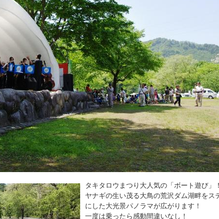
タキタロウまつり大人気の「ボート遊び」
ヤナギの生い茂る大鳥の荒沢ダム湖畔をス
にした大光景パノラマが広がります！
一度は乗ったら感動間違いなし！