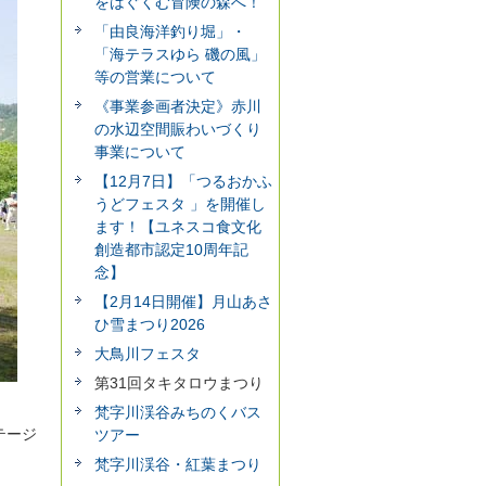
をはぐくむ冒険の森へ！
「由良海洋釣り堀」・
「海テラスゆら 磯の風」
等の営業について
《事業参画者決定》赤川
の水辺空間賑わいづくり
事業について
【12月7日】「つるおかふ
うどフェスタ 」を開催し
ます！【ユネスコ食文化
創造都市認定10周年記
念】
【2月14日開催】月山あさ
ひ雪まつり2026
大鳥川フェスタ
第31回タキタロウまつり
！
梵字川渓谷みちのくバス
テージ
ツアー
梵字川渓谷・紅葉まつり