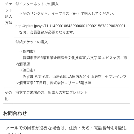
チケ
◎インターネットでの購入
ット
下記のリンクから、イープラス（e+）で購入してください。
購入
方法
http://eplus.jp/sys/T1U14P0010843P006001P002158782P0030001
なお、会員登録が必要となります。
◎紙チケットの購入
〈鶴岡市〉
鶴岡市役所5階政策企画課食文化推進室,八文字屋 エビスヤ店、市
内酒販店
〈酒田市〉
みずほ 八文字屋、山居倉庫 JA庄内みどり 山居館、セブンイレブ
ン酒田東泉2丁目店、株式会社マリーン5清水屋
その
浴衣でご来場の方、新成人の方にプレゼント
他
お問合わせ
メールでの回答が必要な場合は、住所・氏名・電話番号を明記し