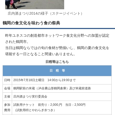
庄内酒まつり2014の様子（ステージイベント）
鶴岡の食文化を味わう食の祭典
昨年ユネスコの創造都市ネットワーク食文化分野への加盟が認定
された鶴岡市。
当日は鶴岡ならではの旬の食材が勢揃いし、鶴岡の夏の食文化を
堪能する一日となること間違いありません。
日程等はこちら
日 程 等
日時
2015年7月18日土曜日 14:00から19:00まで
会場
鶴岡駅前の米蔵（JA全農山形鶴岡倉庫）及び米蔵前道路
主催
庄内酒まつり実行委員会
参加
試飲用チケット 前売り：2,000,円 当日：2,500円
費用
（試飲用枡とやわらぎ水つき）