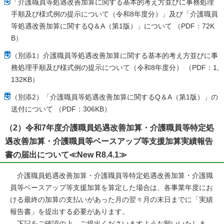
「介護職員等処遇改善加算に関する基本的考え方並びに事務処理
手順及び様式例の提示について（令和8年度分）」及び「介護職員
等処遇改善加算に関するQ＆A（第1版）」について （PDF：72K
B）
（別添1）介護職員等処遇改善加算に関する基本的考え方並びに事
務処理手順及び様式例の提示について（令和8年度分） （PDF：1,
132KB）
（別添2）「介護職員等処遇改善加算に関するQ＆A（第1版）」の
送付について （PDF：306KB）
（2）令和7年度介護職員処遇改善加算・介護職員等特定処
遇改善加算・介護職員等ベースアップ等支援加算実績報告
書の届出について≪New R8.4.1≫
介護職員処遇改善加算・介護職員等特定処遇改善加算・介護職
員等ベースアップ等支援加算を算定した場合は、各事業年度にお
ける最終の加算の支払いがあった月の翌々月の末日までに「実績
報告書」を提出する必要があります。
下記をご確認の上、ご提出くださいますようお願いいたしま