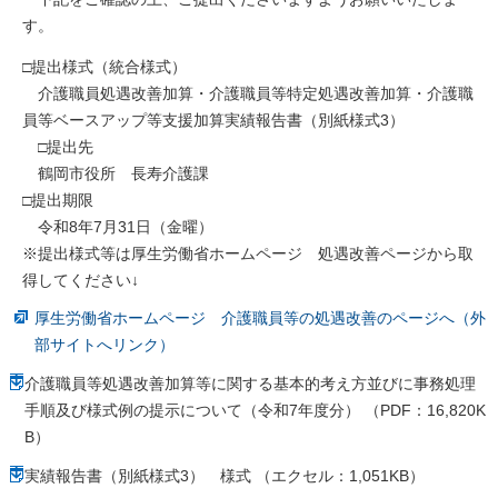
す。
□提出様式（統合様式）
介護職員処遇改善加算・介護職員等特定処遇改善加算・介護職
員等ベースアップ等支援加算実績報告書（別紙様式3）
□提出先
鶴岡市役所 長寿介護課
□提出期限
令和8年7月31日（金曜）
※提出様式等は厚生労働省ホームページ 処遇改善ページから取
得してください↓
厚生労働省ホームページ 介護職員等の処遇改善のページへ（外
部サイトへリンク）
介護職員等処遇改善加算等に関する基本的考え方並びに事務処理
手順及び様式例の提示について（令和7年度分） （PDF：16,820K
B）
実績報告書（別紙様式3） 様式 （エクセル：1,051KB）