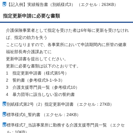
【記入例】実績報告書（別紙様式3） （エクセル：263KB）
指定更新申請に必要な書類
介護保険事業者として指定を受けた者は6年毎に更新を受けなけれ
ば、指定の効力を失う
ことになりますので、各事業所において申請期間内に所管の健康
福祉部長寿介護課あてに
更新申請書を提出してください。
更新に必要な書類は以下のとおりです。
1 指定更新申請書（様式第5号）
2 誓約書（参考様式9-1~9-3）
3 介護支援専門員一覧（参考様式10）
4 暴力団等に該当しない旨の誓約書
別紙様式第2号（2）指定更新申請書 （エクセル：27KB）
標準様式6_誓約書 （エクセル：24KB）
標準様式7_当該事業所に勤務する介護支援専門員一覧 （エクセ
ル：10KB）