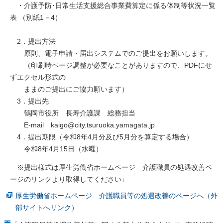
・介護予防･日常生活支援総合事業費算定に係る体制等状況一覧
表 （別紙1－4）
2．提出方法
原則、電子申請・届出システムでのご提出をお願いします。
（印刷時ページ調整が必要なことがありますので、PDFにせ
ずエクセル形式の
ままのご提出にご協力願います）
3．提出先
鶴岡市役所 長寿介護課 総務担当
E-mail kaigo@city.tsuruoka.yamagata.jp
4．提出期限（令和8年4月分及び5月分を算定する場合）
令和8年4月15日（水曜）
※提出様式は厚生労働省ホームページ 介護職員の処遇改善ペ
ージのリンクより取得してください↓
厚生労働省ホームページ 介護職員等の処遇改善のページへ（外
部サイトへリンク）