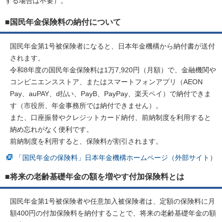
する場合は不要）。
■国民年金保険料の納付について
国民年金第1号被保険者になると、日本年金機構から納付書が送付
されます。
令和8年度の国民年金保険料は1万7,920円（月額）で、金融機関や
コンビニエンスストア、またはスマートフォンアプリ（AEON
Pay、auPAY、d払い、PayB、PayPay、楽天ペイ）で納付できま
す（市役所、年金事務所では納付できません）。
また、口座振替やクレジットカード納付、前納制度を利用すると
納め忘れがなく便利です。
前納制度を利用すると、保険料が割引されます。
「国民年金の保険料」日本年金機構ホームページ（外部サイト）
■将来の老齢基礎年金の額を増やす付加保険料とは
国民年金第1号被保険者や任意加入被保険者は、定額の保険料に月
額400円の付加保険料を納付することで、将来の老齢基礎年金の額