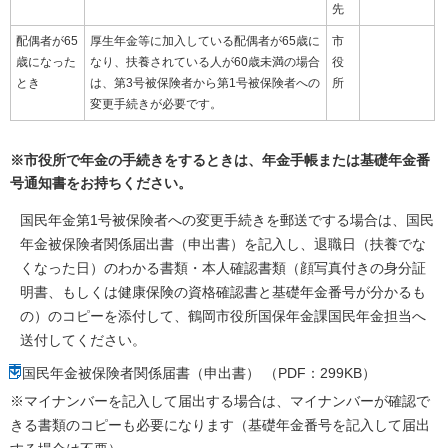
先
配偶者が65
厚生年金等に加入している配偶者が65歳に
市
歳になった
なり、扶養されている人が60歳未満の場合
役
とき
は、第3号被保険者から第1号被保険者への
所
変更手続きが必要です。
※市役所で年金の手続きをするときは、年金手帳または基礎年金番
号通知書をお持ちください。
国民年金第1号被保険者への変更手続きを郵送でする場合は、国民
年金被保険者関係届出書（申出書）を記入し、退職日（扶養でな
くなった日）のわかる書類・本人確認書類（顔写真付きの身分証
明書、もしくは健康保険の資格確認書と基礎年金番号が分かるも
の）のコピーを添付して、鶴岡市役所国保年金課国民年金担当へ
送付してください。
国民年金被保険者関係届書（申出書） （PDF：299KB）
※マイナンバーを記入して届出する場合は、マイナンバーが確認で
きる書類のコピーも必要になります（基礎年金番号を記入して届出