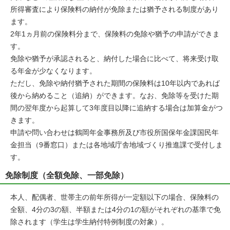
所得審査により保険料の納付が免除または猶予される制度があり
ます。
2年1ヵ月前の保険料分まで、保険料の免除や猶予の申請ができま
す。
免除や猶予が承認されると、納付した場合に比べて、将来受け取
る年金が少なくなります。
ただし、免除や納付猶予された期間の保険料は10年以内であれば
後から納めること（追納）ができます。なお、免除等を受けた期
間の翌年度から起算して3年度目以降に追納する場合は加算金がつ
きます。
申請や問い合わせは鶴岡年金事務所及び市役所国保年金課国民年
金担当（9番窓口）または各地域庁舎地域づくり推進課で受付しま
す。
免除制度（全額免除、一部免除）
本人、配偶者、世帯主の前年所得が一定額以下の場合、保険料の
全額、4分の3の額、半額または4分の1の額がそれぞれの基準で免
除されます（学生は学生納付特例制度の対象）。