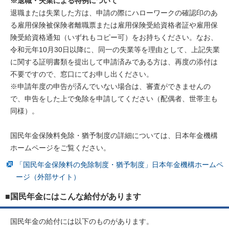
※退職・失業による特例について
退職または失業した方は、申請の際にハローワークの確認印のあ
る雇用保険被保険者離職票または雇用保険受給資格者証や雇用保
険受給資格通知（いずれもコピー可）をお持ちください。なお、
令和元年10月30日以降に、同一の失業等を理由として、上記失業
に関する証明書類を提出して申請済みである方は、再度の添付は
不要ですので、窓口にてお申し出ください。
※申請年度の申告が済んでいない場合は、審査ができませんの
で、申告をした上で免除を申請してください（配偶者、世帯主も
同様）。
国民年金保険料免除・猶予制度の詳細については、日本年金機構
ホームページをご覧ください。
「国民年金保険料の免除制度・猶予制度」日本年金機構ホームペ
ージ（外部サイト）
■国民年金にはこんな給付があります
国民年金の給付には以下のものがあります。