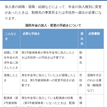
加入者の就職・退職・結婚などによって、年金の加入種別に変更
があったときは、勤務先の事業所または市役所へ届出が必要にな
ります。
国民年金の加入・変更の手続きについて
こんなと
必要な手続き
届
必要書類
き
出
先
就職して厚
第1号被保険者が厚生年金等に加入したと
勤
生年金や共
きは市役所への手続きは不要です。
務
済年金に加
先
入したとき
退職したと
厚生年金等に加入していた人が退職したと
市
退職年月日
き
きは、第1号被保険者への変更手続きが必
役
のわかる書
要です。
所
類（離職票
など）
配偶者（第
厚生年金等に加入している配偶者の扶養
配
2号被保険
（第3号被保険者）になったときは、配偶
偶