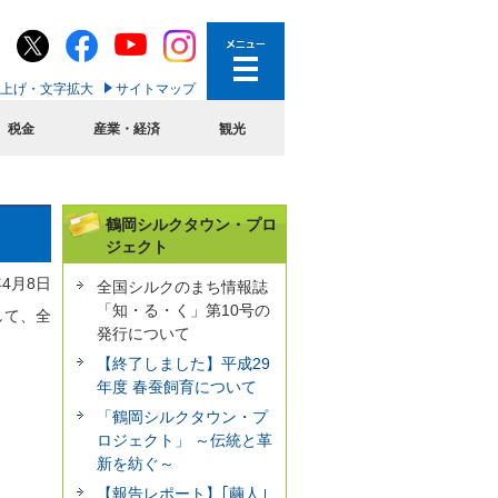
上げ・文字拡大
サイトマップ
税金
産業・経済
観光
鶴岡シルクタウン・プロ
ジェクト
年4月8日
全国シルクのまち情報誌
「知・る・く」第10号の
して、全
発行について
【終了しました】平成29
年度 春蚕飼育について
「鶴岡シルクタウン・プ
ロジェクト」 ～伝統と革
新を紡ぐ～
【報告レポート】｢繭人｣