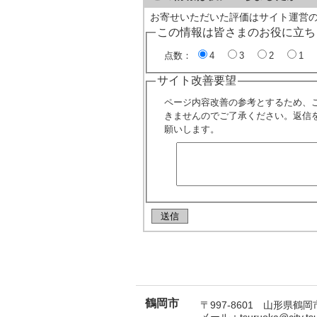
お寄せいただいた評価はサイト運営
この情報は皆さまのお役に立ち
点数：
4
3
2
1
サイト改善要望
ページ内容改善の参考とするため、
きませんのでご了承ください。返信
願いします。
鶴岡市
〒997-8601 山形県鶴岡市
メール：tsuruoka@city.t