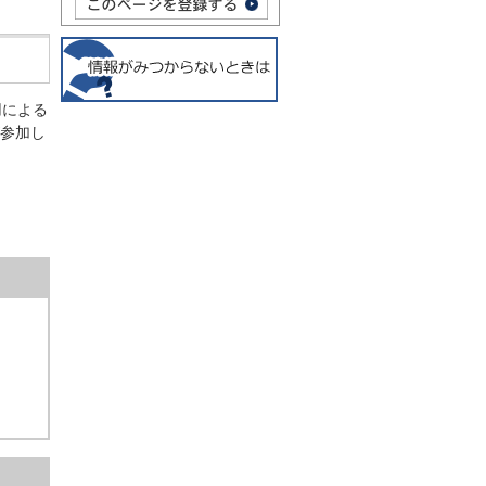
用による
が参加し