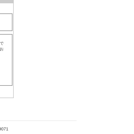
で
お
071