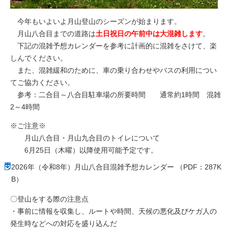
今年もいよいよ月山登山のシーズンが始まります。
月山八合目までの道路は
土日祝日の午前中は大混雑します
。
下記の混雑予想カレンダーを参考に計画的に混雑をさけて、楽
しんでください。
また、混雑緩和のために、車の乗り合わせやバスの利用につい
てご協力ください。
参考：二合目～八合目駐車場の所要時間 通常約1時間 混雑
2～4時間
※ご注意※
月山八合目・月山九合目のトイレについて
6月25日（木曜）以降使用可能予定です。
2026年（令和8年）月山八合目混雑予想カレンダー （PDF：287K
B）
〇登山をする際の注意点
・事前に情報を収集し、ルートや時間、天候の悪化及びケガ人の
発生時などへの対応を盛り込んだ