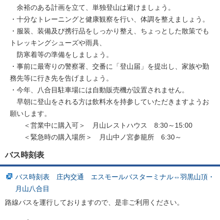
余裕のある計画を立て、単独登山は避けましょう。
・十分なトレーニングと健康観察を行い、体調を整えましょう。
・服装、装備及び携行品をしっかり整え、ちょっとした散策でも
トレッキングシューズや雨具、
防寒着等の準備をしましょう。
・事前に最寄りの警察署、交番に「登山届」を提出し、家族や勤
務先等に行き先を告げましょう。
・今年、八合目駐車場には自動販売機が設置されません。
早朝に登山をされる方は飲料水を持参していただきますようお
願いします。
＜営業中に購入可＞ 月山レストハウス 8:30～15:00
＜緊急時の購入場所＞ 月山中ノ宮参籠所 6:30～
バス時刻表
バス時刻表 庄内交通 エスモールバスターミナル⇔羽黒山頂・
月山八合目
路線バスを運行しておりますので、是非ご利用ください。