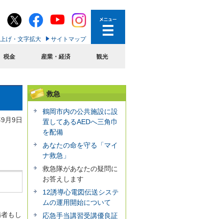
上げ・文字拡大
サイトマップ
税金
産業・経済
観光
救急
鶴岡市内の公共施設に設
年9月9日
置してあるAEDへ三角巾
を配備
あなたの命を守る「マイ
ナ救急」
救急隊があなたの疑問に
お答えします
12誘導心電図伝送システ
ムの運用開始について
病者もし
応急手当講習受講優良証