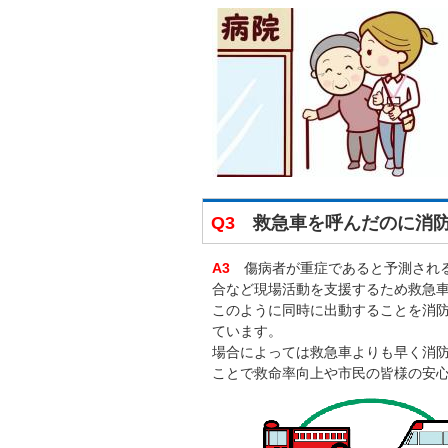
Q3
救急車を呼んだのに消防
A3
傷病者が重症であると予測される
合など現場活動を支援するため救急
このように同時に出動することを消防車（
ています。
場合によっては救急車よりも早く消
ことで救命率向上や市民の皆様の安