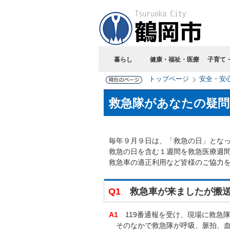
暮らし
健康・福祉・医療
子育て
トップページ
安全・安
救急隊があなたの疑
毎年９月９日は、「救急の日」とな
救急の日を含む１週間を救急医療週
救急車の適正利用など皆様のご協力
Q1
救急車が来ましたが搬
A1
119番通報を受け、現場に救急
そのなかで救急隊が呼吸、脈拍、血