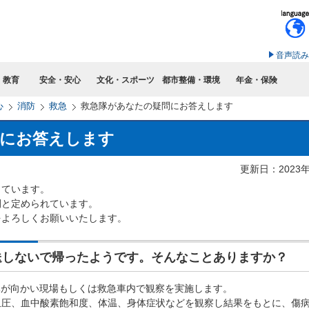
このページの本文へ移動
音声読み
・教育
安全・安心
文化・スポーツ
都市整備・環境
年金・保険
心
消防
救急
救急隊があなたの疑問にお答えします
問にお答えします
更新日：2023
っています。
間と定められています。
をよろしくお願いいたします。
送しないで帰ったようです。そんなことありますか？
隊が向かい現場もしくは救急車内で観察を実施します。
圧、血中酸素飽和度、体温、身体症状などを観察し結果をもとに、傷