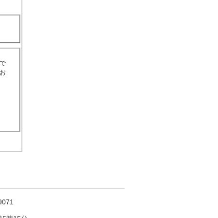
で
お
071