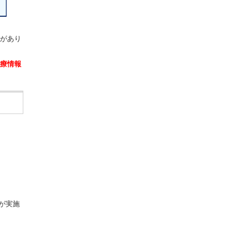
合があり
療情報
急が実施