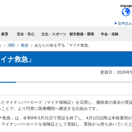
このページの本文へ移動
音声読み
・教育
安全・安心
文化・スポーツ
都市整備・環境
年金・保険
心
消防
救急
あなたの命を守る「マイナ救急」
イナ救急」
更新日：2026年
したマイナンバーカード（マイナ保険証）を活用し、傷病者の過去の受
ることで、より円滑に医療機関へ搬送する仕組みです。
ナ救急」は、令和8年3月31日で実証を終了し、4月1日以降は本格運用
、マイナンバーカードを保険証として登録し、普段から持ち歩いていた