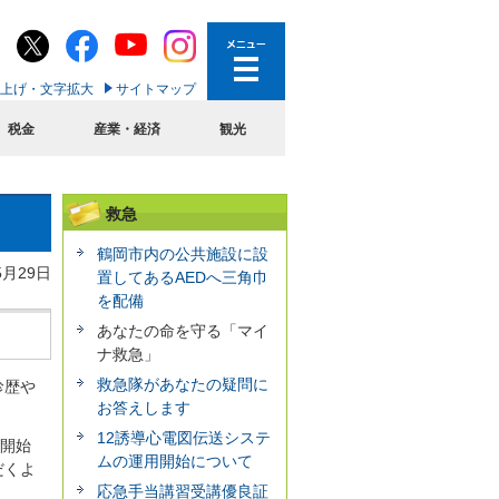
上げ・文字拡大
サイトマップ
税金
産業・経済
観光
救急
鶴岡市内の公共施設に設
5月29日
置してあるAEDへ三角巾
を配備
あなたの命を守る「マイ
ナ救急」
救急隊があなたの疑問に
診歴や
お答えします
12誘導心電図伝送システ
が開始
ムの運用開始について
だくよ
応急手当講習受講優良証