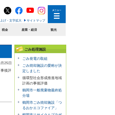
上げ・文字拡大
サイトマップ
税金
産業・経済
観光
ごみ処理施設
ごみ発電の取組
8月25日
ごみ焼却施設の愛称が決
、事後評
定しました
循環型社会形成推進地域
計画の事後評価
鶴岡市一般廃棄物最終処
分場
鶴岡市ごみ焼却施設「つ
るおかエコファイア」
鶴岡市リサイクルプラザ