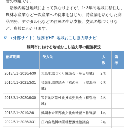
管の制度です。
活動内容は地域によって異なりますが、1~3年間地域に移住し、
農林水産業など一次産業への従事をはじめ、特産物を活かした商
品開発、デジタル化などの住民の生活支援、交流の場づくりな
ど、多岐にわたります。
（外部サイト）総務省HP_地域おこし協力隊ナビ
鶴岡市における地域おこし協力隊の配置状況
配置期間
受入先
人
備
数
考
2013/5/1~2016/4/30
大鳥地域づくり協議会（朝日地域）
2名
2015/5/1~2021/3/31
福栄地域協議会「福の里」（温海地
6名
域）
2018/8/1~2020/9/30
宝谷地区活性化推進委員会（櫛引地
2名
域）
2018/8/1~2019/2/8
鶴岡市企画部食文化創造都市推進課
1名
2022/5/1~2026/3/31
庄内自然博物園構想推進協議会
2名