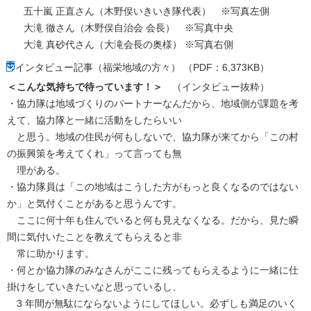
五十嵐 正直さん（木野俣いきいき隊代表） ※写真左側
大滝 徹さん（木野俣自治会 会長） ※写真中央
大滝 真砂代さん（大滝会長の奥様） ※写真右側
インタビュー記事（福栄地域の方々） （PDF：6,373KB）
＜こんな気持ちで待っています！＞
（インタビュー抜粋）
・協力隊は地域づくりのパートナーなんだから、地域側が課題を考
えて、協力隊と一緒に活動をしたらいい
と思う。地域の住民が何もしないで、協力隊が来てから「この村
の振興策を考えてくれ」って言っても無
理がある。
・協力隊員は「この地域はこうした方がもっと良くなるのではない
か」と気付くことがあると思うんです。
ここに何十年も住んでいると何も見えなくなる。だから、見た瞬
間に気付いたことを教えてもらえると非
常に助かります。
・何とか協力隊のみなさんがここに残ってもらえるように一緒に仕
掛けをしていきたいなと思っているし、
3 年間が無駄にならないようにしてほしい。必ずしも満足のいく