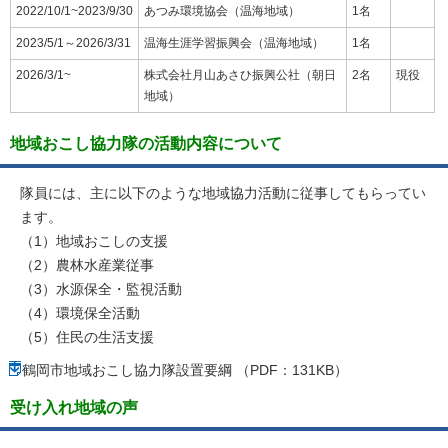
2022/10/1~2023/9/30
あつみ環境協会（温海地域）
1名
2023/5/1～2026/3/31
温海生涯学習振興会（温海地域）
1名
2026/3/1~
株式会社月山あさひ振興公社（朝日
2名
現役
地域）
地域おこし協力隊の活動内容について
隊員には、主に以下のような地域協力活動に従事してもらってい
ます。
（1）地域おこしの支援
（2）農林水産業従事
（3）水源保全・監視活動
（4）環境保全活動
（5）住民の生活支援
鶴岡市地域おこし協力隊設置要綱 （PDF：131KB）
受け入れ地域の声